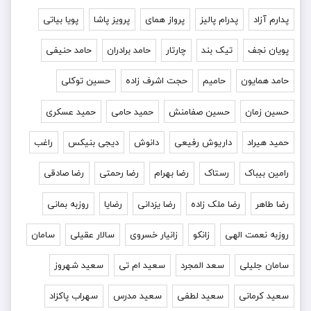
پدارم آزاد
پدرام پالیز
پرواز همای
پرویز پاشا
پویا بیاتی
پویان نجف
تیک بند
چارتار
حامد برادران
حامد حنیفی
حامد همایون
حامیم
حجت اشرف زاده
حسین توکلی
حسین زمان
حسین صفامنش
حمید حامی
حمید عسکری
حمید هیراد
داریوش رفیعی
دانوش
دیجی بنیکس
راغب
رامین بیباک
رستاک
رضا بهرام
رضا رحمتی
رضا صادقی
رضا طاهر
رضا ملک زاده
رضا یزدانی
رضایا
روزبه بمانى
روزبه نعمت الهی
زانکو
زانیار خسروی
سالار عقیلی
سامان
سامان جلیلی
سعد المجرد
سعید ام تی
سعید شهروز
سعید کرمانی
سعید لطفی
سعید مدرس
سهراب پاکزاد