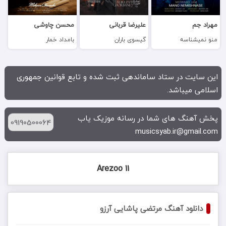
مهراد جم
علیرضا قربانی
محسن چاوشی
منو نمیشناسه
گیسوی باران
بامداد خمار
این سایت در ستاد ساماندهی ثبت شده و تابع قوانین جمهوری
اسلامی میباشد.
پخش آهنگ های شما در رسانه موزیک یاب
09190500064
musicsyab.ir@gmail.com
11 Arezoo
دانلود آهنگ مرتضی پاشایی آرزو