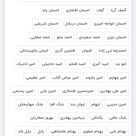
آصف آریا
آوات
احسان افشاری
احسان پایا
احسان خواجه امیری
احسان دریادل
احسان شریفی
احسان نیزن
احمد سعیدی
احمد سلو
احمد صفایی
احمدرضا نبی زاده
اشوان
افشین آذری
الیاس یالچینتاش
امو بند
امید آمری
امید افخم
امید حاجیلی
امیر تاجیک
امیر چهارم
امیر رشوند
امیر عباس گلاب
امیر عظیمی
امیر علی بهادری
امیرحسین افتخاری
امین بانی
امین رستمی
امین حبیبی
ایهام
ایوان بند
بابک افرا
بابک جهانبخش
بابک مافی
بکتاش
بنیامین بهادری
بهروز صفاریان
بهنام بانی
بهنام صفوی
بهنام علمشاهی
پازل
پازل باند