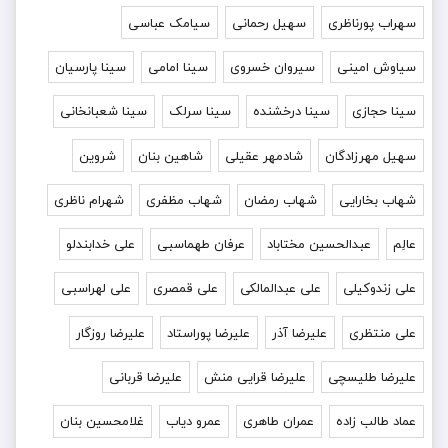
سهراب پورناظری
سهیل رحمانی
سیامک عباسی
سیاوش امینی
سیروان خسروی
سینا امامی
سینا پارسیان
سینا حجازی
سینا درخشنده
سینا سرلک
سینا شعبانخانی
سهیل مهرزادگان
شادمهر عقیلی
شاهین بنان
شروین
شهاب بخارایی
شهاب رمضان
شهاب مظفری
شهرام ناظری
عالِم
عبدالحسین مختاباد
عرفان طهماسبی
علی خدابندلو
علی زندوکیلی
علی عبدالمالکی
علی قمصری
علی لهراسبی
علی منتظری
علیرضا آذر
علیرضا پوراستاد
علیرضا روزگار
علیرضا طلیسچی
علیرضا قرایی منش
علیرضا قربانی
عماد طالب زاده
عمران طاهری
عمرو دیاب
غلامحسین بنان