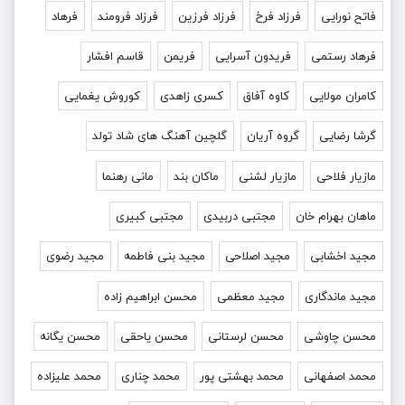
فاتح نورایی
فرزاد فرخ
فرزاد فرزین
فرزاد فرومند
فرهاد
فرهاد رستمی
فریدون آسرایی
فریمن
قاسم افشار
کامران مولایی
کاوه آفاق
کسری زاهدی
کوروش یغمایی
گرشا رضایی
گروه آریان
گلچین آهنگ های شاد تولد
مازیار فلاحی
مازیار لشنی
ماکان بند
مانی رهنما
ماهان بهرام خان
مجتبی دربیدی
مجتبی کبیری
مجید اخشابی
مجید اصلاحی
مجید بنی فاطمه
مجید رضوی
مجید ماندگاری
مجید معظمی
محسن ابراهیم زاده
محسن چاوشی
محسن لرستانی
محسن یاحقی
محسن یگانه
محمد اصفهانی
محمد بهشتی پور
محمد چناری
محمد علیزاده