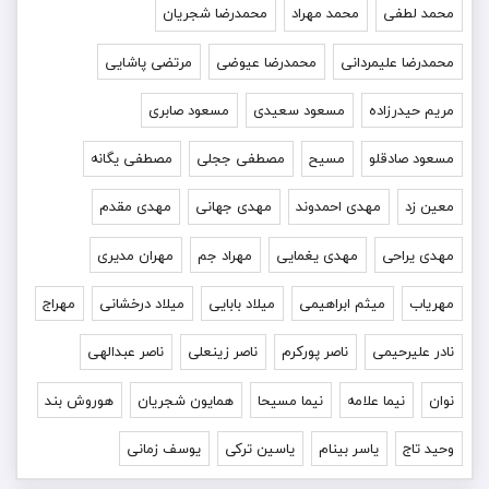
محمد لطفی
محمد مهراد
محمدرضا شجریان
محمدرضا علیمردانی
محمدرضا عیوضی
مرتضی پاشایی
مریم حیدرزاده
مسعود سعیدی
مسعود صابری
مسعود صادقلو
مسیح
مصطفی ججلی
مصطفی یگانه
معین زد
مهدی احمدوند
مهدی جهانی
مهدی مقدم
مهدی یراحی
مهدی یغمایی
مهراد جم
مهران مدیری
مهریاب
میثم ابراهیمی
میلاد بابایی
میلاد درخشانی
مهراج
نادر علیرحیمی
ناصر پورکرم
ناصر زینعلی
ناصر عبدالهی
نوان
نیما علامه
نیما مسیحا
همایون شجریان
هوروش بند
وحید تاج
یاسر بینام
یاسین ترکی
یوسف زمانی