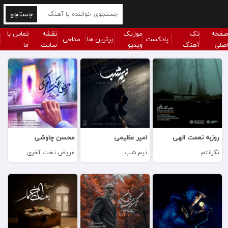
جستجو
صفحه
تک
موزیک
نقشه
تماس با
پادکست
برترین ها
مداحی
اصلی
آهنگ
ویدیو
سایت
ما
روزبه نعمت الهی
امیر عظیمی
محسن چاوشی
نگرانتم
نیم شب
مریض تخت آخری