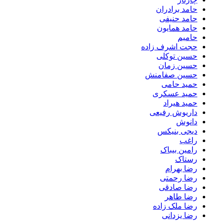
حامد برادران
حامد حنیفی
حامد همایون
حامیم
حجت اشرف زاده
حسین توکلی
حسین زمان
حسین صفامنش
حمید حامی
حمید عسکری
حمید هیراد
داریوش رفیعی
دانوش
دیجی بنیکس
راغب
رامین بیباک
رستاک
رضا بهرام
رضا رحمتی
رضا صادقی
رضا طاهر
رضا ملک زاده
رضا یزدانی