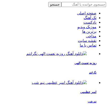
جستجو
صفحه اصلی
تک آهنگ
پادکست
موزیک ویدیو
برترین ها
مداحی
نقشه سایت
تماس با ما
روزبه نعمت الهی
نگرانتم
امیر عظیمی
نیم شب