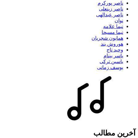
ناصر پورکرم
ناصر زینعلی
ناصر عبدالهی
نوان
نیما علامه
نیما مسیحا
همایون شجریان
هوروش بند
وحید تاج
یاسر بینام
یاسین ترکی
یوسف زمانی
آخرین مطالب