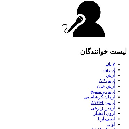
لیست خوانندگان
۷ باند
آرتوش
آرش
آرش AP
آرش خان
آرش و مسیح
آرمان گرشاسبی
آرمین 2AFM
آرمین زارعی
آرون افشار
آصف آریا
آوات