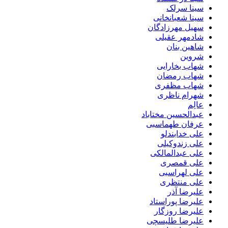
سینا سرلک
سینا شعبانخانی
سهیل مهرزادگان
شادمهر عقیلی
شاهین بنان
شروین
شهاب بخارایی
شهاب رمضان
شهاب مظفری
شهرام ناظری
عالِم
عبدالحسین مختاباد
عرفان طهماسبی
علی خدابندلو
علی زندوکیلی
علی عبدالمالکی
علی قمصری
علی لهراسبی
علی منتظری
علیرضا آذر
علیرضا پوراستاد
علیرضا روزگار
علیرضا طلیسچی