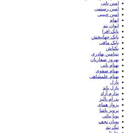
امین بانی
امین رستمی
امین حبیبی
ایهام
ایوان بند
بابک افرا
بابک جهانبخش
بابک مافی
بکتاش
بنیامین بهادری
بهروز صفاریان
بهنام بانی
بهنام صفوی
بهنام علمشاهی
پازل
پازل باند
پدارم آزاد
پدرام پالیز
پرواز همای
پرویز پاشا
پویا بیاتی
پویان نجف
تیک بند
چارتار