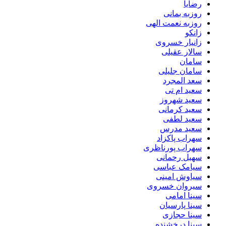
رضایا
روزبه بمانى
روزبه نعمت الهی
زانکو
زانیار خسروی
سالار عقیلی
سامان
سامان جلیلی
سعد المجرد
سعید ام تی
سعید شهروز
سعید کرمانی
سعید لطفی
سعید مدرس
سهراب پاکزاد
سهراب پورناظری
سهیل رحمانی
سیامک عباسی
سیاوش امینی
سیروان خسروی
سینا امامی
سینا پارسیان
سینا حجازی
سینا درخشنده