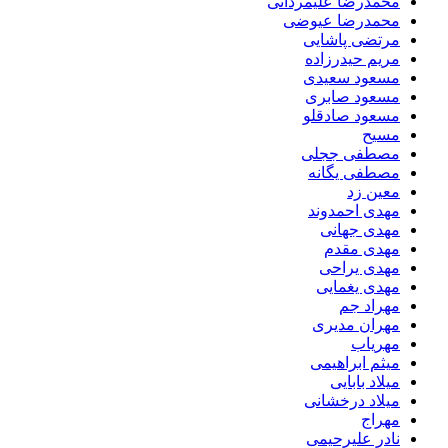
محمدرضا علیمردانی
محمدرضا عیوضی
مرتضی پاشایی
مریم حیدرزاده
مسعود سعیدی
مسعود صابری
مسعود صادقلو
مسیح
مصطفی ججلی
مصطفی یگانه
معین زد
مهدی احمدوند
مهدی جهانی
مهدی مقدم
مهدی یراحی
مهدی یغمایی
مهراد جم
مهران مدیری
مهریاب
میثم ابراهیمی
میلاد بابایی
میلاد درخشانی
مهراج
نادر علیرحیمی