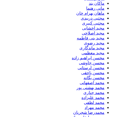
ماکان بند
مانی رهنما
ماهان بهرام خان
مجتبی دربیدی
مجتبی کبیری
مجید اخشابی
مجید اصلاحی
مجید بنی فاطمه
مجید رضوی
مجید ماندگاری
مجید معظمی
محسن ابراهیم زاده
محسن چاوشی
محسن لرستانی
محسن یاحقی
محسن یگانه
محمد اصفهانی
محمد بهشتی پور
محمد چناری
محمد علیزاده
محمد لطفی
محمد مهراد
محمدرضا شجریان