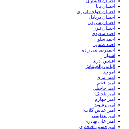
احسان افشاری
احسان پایا
احسان خواجه امیری
احسان دریادل
احسان شریفی
احسان نیزن
احمد سعیدی
احمد سلو
احمد صفایی
احمدرضا نبی زاده
اشوان
افشین آذری
الیاس یالچینتاش
امو بند
امید آمری
امید افخم
امید حاجیلی
امیر تاجیک
امیر چهارم
امیر رشوند
امیر عباس گلاب
امیر عظیمی
امیر علی بهادری
امیرحسین افتخاری