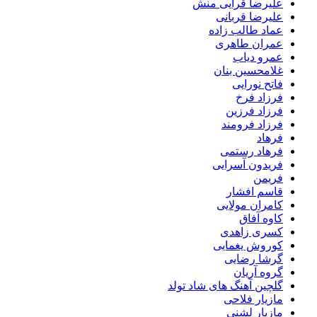
علیرضا قرایی منش
علیرضا قربانی
عماد طالب زاده
عمران طاهری
عمرو دیاب
غلامحسین بنان
فاتح نورایی
فرزاد فرخ
فرزاد فرزین
فرزاد فرومند
فرهاد
فرهاد رستمی
فریدون آسرایی
فریمن
قاسم افشار
کامران مولایی
کاوه آفاق
کسری زاهدی
کوروش یغمایی
گرشا رضایی
گروه آریان
گلچین آهنگ های شاد تولد
مازیار فلاحی
مازیار لشنی