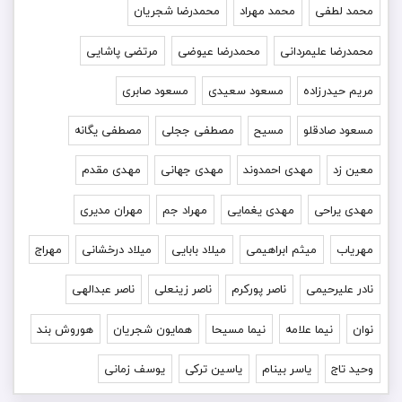
محمد لطفی
محمد مهراد
محمدرضا شجریان
محمدرضا علیمردانی
محمدرضا عیوضی
مرتضی پاشایی
مریم حیدرزاده
مسعود سعیدی
مسعود صابری
مسعود صادقلو
مسیح
مصطفی ججلی
مصطفی یگانه
معین زد
مهدی احمدوند
مهدی جهانی
مهدی مقدم
مهدی یراحی
مهدی یغمایی
مهراد جم
مهران مدیری
مهریاب
میثم ابراهیمی
میلاد بابایی
میلاد درخشانی
مهراج
نادر علیرحیمی
ناصر پورکرم
ناصر زینعلی
ناصر عبدالهی
نوان
نیما علامه
نیما مسیحا
همایون شجریان
هوروش بند
وحید تاج
یاسر بینام
یاسین ترکی
یوسف زمانی