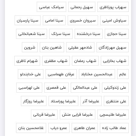
سهراب پورناظری
سهیل رحمانی
سیامک عباسی
سیاوش امینی
سیروان خسروی
سینا امامی
سینا پارسیان
سینا حجازی
سینا درخشنده
سینا سرلک
سینا شعبانخانی
سهیل مهرزادگان
شادمهر عقیلی
شاهین بنان
شروین
شهاب بخارایی
شهاب رمضان
شهاب مظفری
شهرام ناظری
عالِم
عبدالحسین مختاباد
عرفان طهماسبی
علی خدابندلو
علی زندوکیلی
علی عبدالمالکی
علی قمصری
علی لهراسبی
علی منتظری
علیرضا آذر
علیرضا پوراستاد
علیرضا روزگار
علیرضا طلیسچی
علیرضا قرایی منش
علیرضا قربانی
عماد طالب زاده
عمران طاهری
عمرو دیاب
غلامحسین بنان