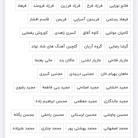
فاتح نورایی
فرزاد فرخ
فرزاد فرزین
فرزاد فرومند
فرهاد
فرهاد رستمی
فریدون آسرایی
فریمن
قاسم افشار
کامران مولایی
کاوه آفاق
کسری زاهدی
کوروش یغمایی
گرشا رضایی
گروه آریان
گلچین آهنگ های شاد تولد
مازیار فلاحی
مازیار لشنی
ماکان بند
مانی رهنما
ماهان بهرام خان
مجتبی دربیدی
مجتبی کبیری
مجید اخشابی
مجید اصلاحی
مجید بنی فاطمه
مجید رضوی
مجید ماندگاری
مجید معظمی
محسن ابراهیم زاده
محسن چاوشی
محسن لرستانی
محسن یاحقی
محسن یگانه
محمد اصفهانی
محمد بهشتی پور
محمد چناری
محمد علیزاده