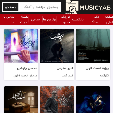
جستجو
صفحه
تک
موزیک
نقشه
تماس با
پادکست
برترین ها
مداحی
اصلی
آهنگ
ویدیو
سایت
ما
روزبه نعمت الهی
امیر عظیمی
محسن چاوشی
نگرانتم
نیم شب
مریض تخت آخری