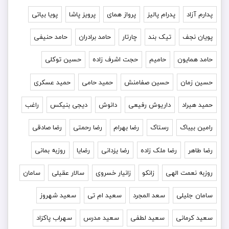
پدارم آزاد
پدرام پالیز
پرواز همای
پرویز پاشا
پویا بیاتی
پویان نجف
تیک بند
چارتار
حامد برادران
حامد حنیفی
حامد همایون
حامیم
حجت اشرف زاده
حسین توکلی
حسین زمان
حسین صفامنش
حمید حامی
حمید عسکری
حمید هیراد
داریوش رفیعی
دانوش
دیجی بنیکس
راغب
رامین بیباک
رستاک
رضا بهرام
رضا رحمتی
رضا صادقی
رضا طاهر
رضا ملک زاده
رضا یزدانی
رضایا
روزبه بمانى
روزبه نعمت الهی
زانکو
زانیار خسروی
سالار عقیلی
سامان
سامان جلیلی
سعد المجرد
سعید ام تی
سعید شهروز
سعید کرمانی
سعید لطفی
سعید مدرس
سهراب پاکزاد