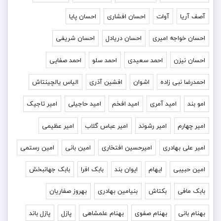
آصف آریا
آوات
احسان افشاری
احسان پایا
احسان خواجه امیری
احسان دریادل
احسان شریفی
احسان نیزن
احمد سعیدی
احمد سلو
احمد صفایی
احمدرضا نبی زاده
اشوان
افشین آذری
الیاس یالچینتاش
امو بند
امید آمری
امید افخم
امید حاجیلی
امیر تاجیک
امیر چهارم
امیر رشوند
امیر عباس گلاب
امیر عظیمی
امیر علی بهادری
امیرحسین افتخاری
امین بانی
امین رستمی
امین حبیبی
ایهام
ایوان بند
بابک افرا
بابک جهانبخش
بابک مافی
بکتاش
بنیامین بهادری
بهروز صفاریان
بهنام بانی
بهنام صفوی
بهنام علمشاهی
پازل
پازل باند