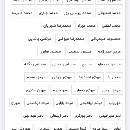
محمد اصفهانی
محمد بهشتی پور
محمد چناری
محمد علیزاده
محمد لطفی
محمد مهراد
محمدرضا شجریان
محمدرضا علیمردانی
محمدرضا عیوضی
مرتضی پاشایی
مریم حیدرزاده
مسعود سعیدی
مسعود صابری
مسعود صادقلو
مسیح
مصطفی ججلی
مصطفی یگانه
معین زد
مهدی احمدوند
مهدی جهانی
مهدی مقدم
مهدی یراحی
مهدی یغمایی
مهراد جم
مهران مدیری
مهریاب
میثم ابراهیمی
میلاد بابایی
میلاد درخشانی
مهراج
نادر علیرحیمی
ناصر پورکرم
ناصر زینعلی
ناصر عبدالهی
نوان
نیما علامه
نیما مسیحا
همایون شجریان
هوروش بند