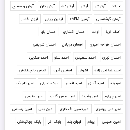
۷ باند
آرتوش
آرش
آرش AP
آرش خان
آرش و مسیح
آرمان گرشاسبی
آرمین 2AFM
آرمین زارعی
آرون افشار
آصف آریا
آوات
احسان افشاری
احسان پایا
احسان خواجه امیری
احسان دریادل
احسان شریفی
احسان نیزن
احمد سعیدی
احمد سلو
احمد صفایی
احمدرضا نبی زاده
اشوان
افشین آذری
الیاس یالچینتاش
امو بند
امید آمری
امید افخم
امید حاجیلی
امیر تاجیک
امیر چهارم
امیر رشوند
امیر عباس گلاب
امیر عظیمی
امیر علی بهادری
امیرحسین افتخاری
امین بانی
امین رستمی
امین حبیبی
ایهام
ایوان بند
بابک افرا
بابک جهانبخش