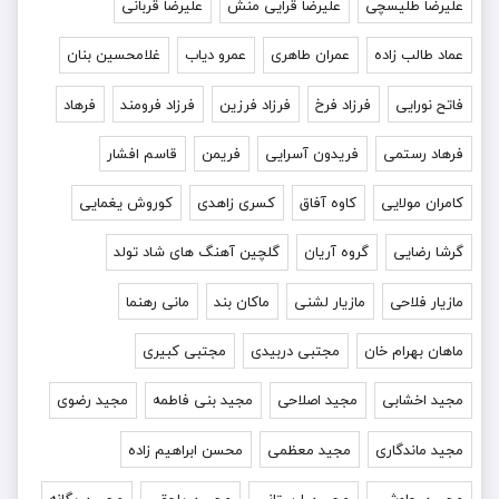
علیرضا طلیسچی
علیرضا قرایی منش
علیرضا قربانی
عماد طالب زاده
عمران طاهری
عمرو دیاب
غلامحسین بنان
فاتح نورایی
فرزاد فرخ
فرزاد فرزین
فرزاد فرومند
فرهاد
فرهاد رستمی
فریدون آسرایی
فریمن
قاسم افشار
کامران مولایی
کاوه آفاق
کسری زاهدی
کوروش یغمایی
گرشا رضایی
گروه آریان
گلچین آهنگ های شاد تولد
مازیار فلاحی
مازیار لشنی
ماکان بند
مانی رهنما
ماهان بهرام خان
مجتبی دربیدی
مجتبی کبیری
مجید اخشابی
مجید اصلاحی
مجید بنی فاطمه
مجید رضوی
مجید ماندگاری
مجید معظمی
محسن ابراهیم زاده
محسن چاوشی
محسن لرستانی
محسن یاحقی
محسن یگانه