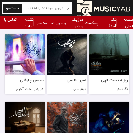
جستجو
صفحه
تک
موزیک
نقشه
تماس با
پادکست
برترین ها
مداحی
اصلی
آهنگ
ویدیو
سایت
ما
روزبه نعمت الهی
امیر عظیمی
محسن چاوشی
نگرانتم
نیم شب
مریض تخت آخری