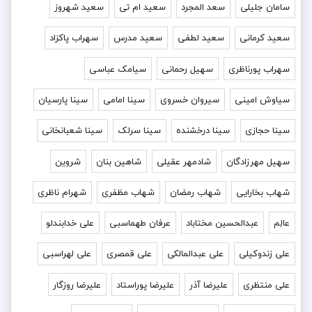
سامان جلیلی
سعد المجرد
سعید ام تی
سعید شهروز
سعید کرمانی
سعید لطفی
سعید مدرس
سهراب پاکزاد
سهراب پورناظری
سهیل رحمانی
سیامک عباسی
سیاوش امینی
سیروان خسروی
سینا امامی
سینا پارسیان
سینا حجازی
سینا درخشنده
سینا سرلک
سینا شعبانخانی
سهیل مهرزادگان
شادمهر عقیلی
شاهین بنان
شروین
شهاب بخارایی
شهاب رمضان
شهاب مظفری
شهرام ناظری
عالِم
عبدالحسین مختاباد
عرفان طهماسبی
علی خدابندلو
علی زندوکیلی
علی عبدالمالکی
علی قمصری
علی لهراسبی
علی منتظری
علیرضا آذر
علیرضا پوراستاد
علیرضا روزگار