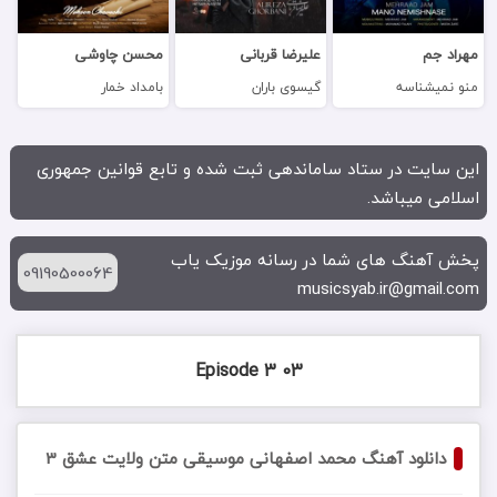
مهراد جم
علیرضا قربانی
محسن چاوشی
منو نمیشناسه
گیسوی باران
بامداد خمار
این سایت در ستاد ساماندهی ثبت شده و تابع قوانین جمهوری
اسلامی میباشد.
پخش آهنگ های شما در رسانه موزیک یاب
09190500064
musicsyab.ir@gmail.com
03 Episode 3
دانلود آهنگ محمد اصفهانی موسیقی متن ولایت عشق 3