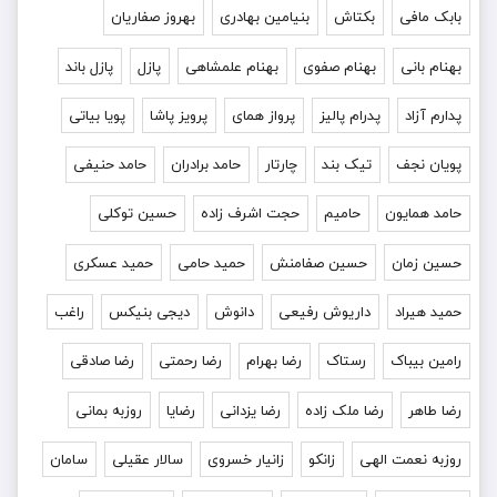
بابک مافی
بکتاش
بنیامین بهادری
بهروز صفاریان
بهنام بانی
بهنام صفوی
بهنام علمشاهی
پازل
پازل باند
پدارم آزاد
پدرام پالیز
پرواز همای
پرویز پاشا
پویا بیاتی
پویان نجف
تیک بند
چارتار
حامد برادران
حامد حنیفی
حامد همایون
حامیم
حجت اشرف زاده
حسین توکلی
حسین زمان
حسین صفامنش
حمید حامی
حمید عسکری
حمید هیراد
داریوش رفیعی
دانوش
دیجی بنیکس
راغب
رامین بیباک
رستاک
رضا بهرام
رضا رحمتی
رضا صادقی
رضا طاهر
رضا ملک زاده
رضا یزدانی
رضایا
روزبه بمانى
روزبه نعمت الهی
زانکو
زانیار خسروی
سالار عقیلی
سامان