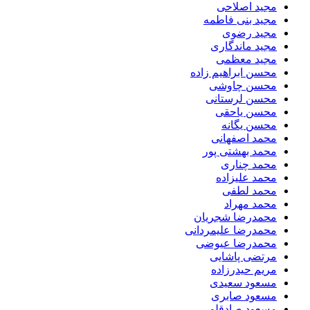
مجید اصلاحی
مجید بنی فاطمه
مجید رضوی
مجید ماندگاری
مجید معظمی
محسن ابراهیم زاده
محسن چاوشی
محسن لرستانی
محسن یاحقی
محسن یگانه
محمد اصفهانی
محمد بهشتی پور
محمد چناری
محمد علیزاده
محمد لطفی
محمد مهراد
محمدرضا شجریان
محمدرضا علیمردانی
محمدرضا عیوضی
مرتضی پاشایی
مریم حیدرزاده
مسعود سعیدی
مسعود صابری
مسعود صادقلو