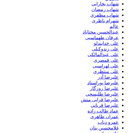
شهاب بخارایی
شهاب رمضان
شهاب مظفری
شهرام ناظری
عالِم
عبدالحسین مختاباد
عرفان طهماسبی
علی خدابندلو
علی زندوکیلی
علی عبدالمالکی
علی قمصری
علی لهراسبی
علی منتظری
علیرضا آذر
علیرضا پوراستاد
علیرضا روزگار
علیرضا طلیسچی
علیرضا قرایی منش
علیرضا قربانی
عماد طالب زاده
عمران طاهری
عمرو دیاب
غلامحسین بنان