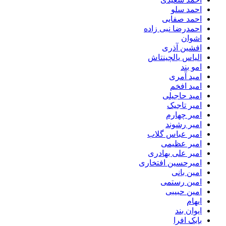
احمد سلو
احمد صفایی
احمدرضا نبی زاده
اشوان
افشین آذری
الیاس یالچینتاش
امو بند
امید آمری
امید افخم
امید حاجیلی
امیر تاجیک
امیر چهارم
امیر رشوند
امیر عباس گلاب
امیر عظیمی
امیر علی بهادری
امیرحسین افتخاری
امین بانی
امین رستمی
امین حبیبی
ایهام
ایوان بند
بابک افرا