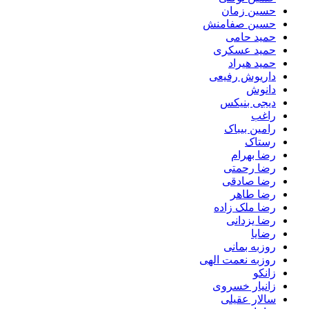
حسین زمان
حسین صفامنش
حمید حامی
حمید عسکری
حمید هیراد
داریوش رفیعی
دانوش
دیجی بنیکس
راغب
رامین بیباک
رستاک
رضا بهرام
رضا رحمتی
رضا صادقی
رضا طاهر
رضا ملک زاده
رضا یزدانی
رضایا
روزبه بمانى
روزبه نعمت الهی
زانکو
زانیار خسروی
سالار عقیلی