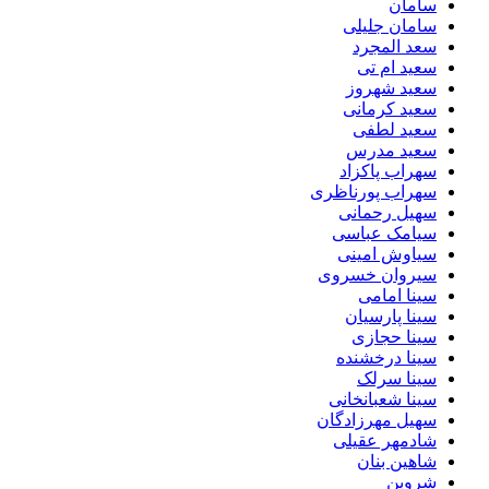
سامان
سامان جلیلی
سعد المجرد
سعید ام تی
سعید شهروز
سعید کرمانی
سعید لطفی
سعید مدرس
سهراب پاکزاد
سهراب پورناظری
سهیل رحمانی
سیامک عباسی
سیاوش امینی
سیروان خسروی
سینا امامی
سینا پارسیان
سینا حجازی
سینا درخشنده
سینا سرلک
سینا شعبانخانی
سهیل مهرزادگان
شادمهر عقیلی
شاهین بنان
شروین