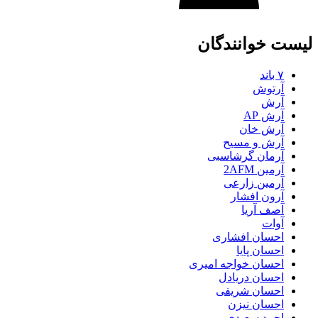
لیست خوانندگان
۷ باند
آرتوش
آرش
آرش AP
آرش خان
آرش و مسیح
آرمان گرشاسبی
آرمین 2AFM
آرمین زارعی
آرون افشار
آصف آریا
آوات
احسان افشاری
احسان پایا
احسان خواجه امیری
احسان دریادل
احسان شریفی
احسان نیزن
احمد سعیدی