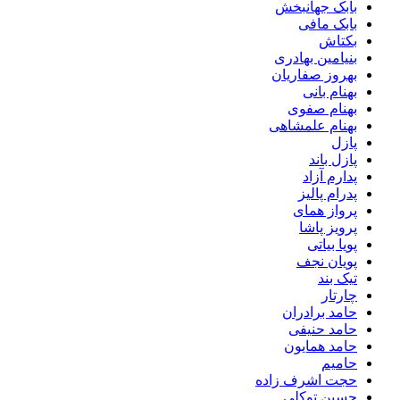
بابک جهانبخش
بابک مافی
بکتاش
بنیامین بهادری
بهروز صفاریان
بهنام بانی
بهنام صفوی
بهنام علمشاهی
پازل
پازل باند
پدارم آزاد
پدرام پالیز
پرواز همای
پرویز پاشا
پویا بیاتی
پویان نجف
تیک بند
چارتار
حامد برادران
حامد حنیفی
حامد همایون
حامیم
حجت اشرف زاده
حسین توکلی