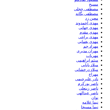
مسیح
مصطفی ججلی
مصطفی یگانه
معین زد
مهدی احمدوند
مهدی جهانی
مهدی مقدم
مهدی یراحی
مهدی یغمایی
مهراد جم
مهران مدیری
مهریاب
میثم ابراهیمی
میلاد بابایی
میلاد درخشانی
مهراج
نادر علیرحیمی
ناصر پورکرم
ناصر زینعلی
ناصر عبدالهی
نوان
نیما علامه
نیما مسیحا