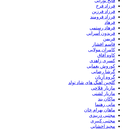
فاتح نورایی
فرزاد فرخ
فرزاد فرزین
فرزاد فرومند
فرهاد
فرهاد رستمی
فریدون آسرایی
فریمن
قاسم افشار
کامران مولایی
کاوه آفاق
کسری زاهدی
کوروش یغمایی
گرشا رضایی
گروه آریان
گلچین آهنگ های شاد تولد
مازیار فلاحی
مازیار لشنی
ماکان بند
مانی رهنما
ماهان بهرام خان
مجتبی دربیدی
مجتبی کبیری
مجید اخشابی