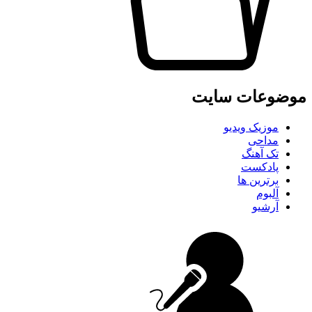
موضوعات سایت
موزیک ویدیو
مداحی
تک آهنگ
پادکست
برترین ها
آلبوم
آرشیو