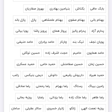
بابک مافی
بکتاش
بنیامین بهادری
بهروز صفاریان
بهنام بانی
بهنام صفوی
بهنام علمشاهی
پازل
پازل باند
پدارم آزاد
پدرام پالیز
پرواز همای
پرویز پاشا
پویا بیاتی
پویان نجف
تیک بند
چارتار
حامد برادران
حامد حنیفی
حامد همایون
حامیم
حجت اشرف زاده
حسین توکلی
حسین زمان
حسین صفامنش
حمید حامی
حمید عسکری
حمید هیراد
داریوش رفیعی
دانوش
دیجی بنیکس
راغب
رامین بیباک
رستاک
رضا بهرام
رضا رحمتی
رضا صادقی
رضا طاهر
رضا ملک زاده
رضا یزدانی
رضایا
روزبه بمانى
روزبه نعمت الهی
زانکو
زانیار خسروی
سالار عقیلی
سامان