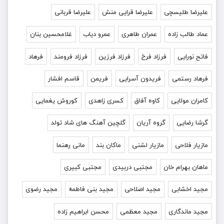
علیرضا طلیسچی
علیرضا قرایی منش
علیرضا قربانی
عماد طالب زاده
عمران طاهری
عمرو دیاب
غلامحسین بنان
فاتح نورایی
فرزاد فرخ
فرزاد فرزین
فرزاد فرومند
فرهاد
فرهاد رستمی
فریدون آسرایی
فریمن
قاسم افشار
کامران مولایی
کاوه آفاق
کسری زاهدی
کوروش یغمایی
گرشا رضایی
گروه آریان
گلچین آهنگ های شاد تولد
مازیار فلاحی
مازیار لشنی
ماکان بند
مانی رهنما
ماهان بهرام خان
مجتبی دربیدی
مجتبی کبیری
مجید اخشابی
مجید اصلاحی
مجید بنی فاطمه
مجید رضوی
مجید ماندگاری
مجید معظمی
محسن ابراهیم زاده