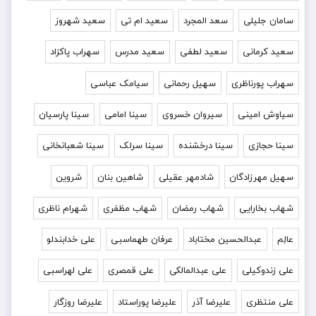
سامان جلیلی
سعد المجرد
سعید ام تی
سعید شهروز
سعید کرمانی
سعید لطفی
سعید مدرس
سهراب پاکزاد
سهراب پورناظری
سهیل رحمانی
سیامک عباسی
سیاوش امینی
سیروان خسروی
سینا امامی
سینا پارسیان
سینا حجازی
سینا درخشنده
سینا سرلک
سینا شعبانخانی
سهیل مهرزادگان
شادمهر عقیلی
شاهین بنان
شروین
شهاب بخارایی
شهاب رمضان
شهاب مظفری
شهرام ناظری
عالِم
عبدالحسین مختاباد
عرفان طهماسبی
علی خدابندلو
علی زندوکیلی
علی عبدالمالکی
علی قمصری
علی لهراسبی
علی منتظری
علیرضا آذر
علیرضا پوراستاد
علیرضا روزگار