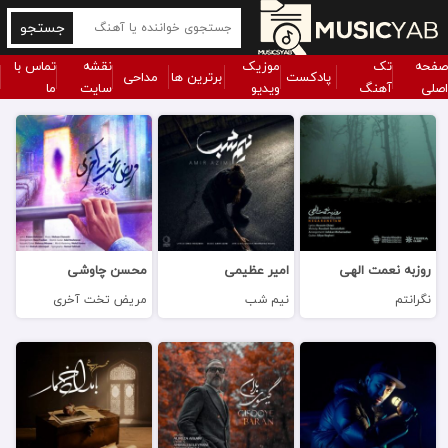
جستجو
صفحه
تک
موزیک
نقشه
تماس با
پادکست
برترین ها
مداحی
اصلی
آهنگ
ویدیو
سایت
ما
روزبه نعمت الهی
امیر عظیمی
محسن چاوشی
نگرانتم
نیم شب
مریض تخت آخری