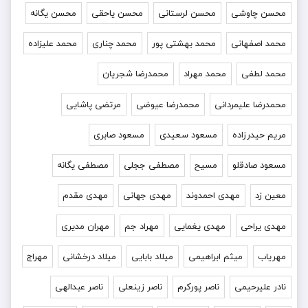
محسن چاوشی
محسن لرستانی
محسن یاحقی
محسن یگانه
محمد اصفهانی
محمد بهشتی پور
محمد چناری
محمد علیزاده
محمد لطفی
محمد مهراد
محمدرضا شجریان
محمدرضا علیمردانی
محمدرضا عیوضی
مرتضی پاشایی
مریم حیدرزاده
مسعود سعیدی
مسعود صابری
مسعود صادقلو
مسیح
مصطفی ججلی
مصطفی یگانه
معین زد
مهدی احمدوند
مهدی جهانی
مهدی مقدم
مهدی یراحی
مهدی یغمایی
مهراد جم
مهران مدیری
مهریاب
میثم ابراهیمی
میلاد بابایی
میلاد درخشانی
مهراج
نادر علیرحیمی
ناصر پورکرم
ناصر زینعلی
ناصر عبدالهی