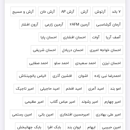
۷ باند
آرتوش
آرش
آرش AP
آرش خان
آرش و مسیح
آرمان گرشاسبی
آرمین 2AFM
آرمین زارعی
آرون افشار
آصف آریا
آوات
احسان افشاری
احسان پایا
احسان خواجه امیری
احسان دریادل
احسان شریفی
احسان نیزن
احمد سعیدی
احمد سلو
احمد صفایی
احمدرضا نبی زاده
اشوان
افشین آذری
الیاس یالچینتاش
امو بند
امید آمری
امید افخم
امید حاجیلی
امیر تاجیک
امیر چهارم
امیر رشوند
امیر عباس گلاب
امیر عظیمی
امیر علی بهادری
امیرحسین افتخاری
امین بانی
امین رستمی
امین حبیبی
ایهام
ایوان بند
بابک افرا
بابک جهانبخش