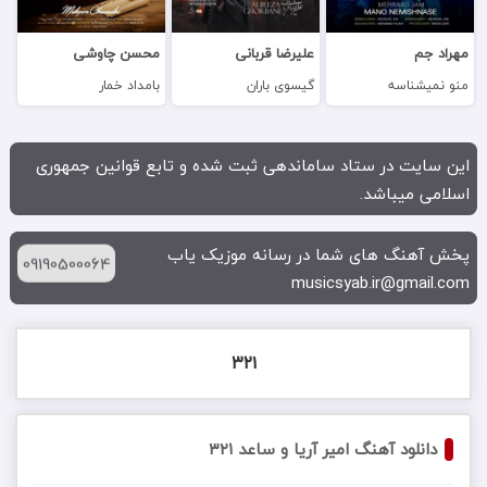
مهراد جم
علیرضا قربانی
محسن چاوشی
منو نمیشناسه
گیسوی باران
بامداد خمار
این سایت در ستاد ساماندهی ثبت شده و تابع قوانین جمهوری
اسلامی میباشد.
پخش آهنگ های شما در رسانه موزیک یاب
09190500064
musicsyab.ir@gmail.com
۳۲۱
دانلود آهنگ امیر آریا و ساعد ۳۲۱