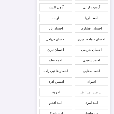
آرمین زارعی
آرون افشار
آصف آریا
آوات
احسان افشاری
احسان پایا
احسان خواجه امیری
احسان دریادل
احسان شریفی
احسان نیزن
احمد سعیدی
احمد سلو
احمد صفایی
احمدرضا نبی زاده
اشوان
افشین آذری
الیاس یالچینتاش
امو بند
امید آمری
امید افخم
امید حاجیلی
امیر تاجیک