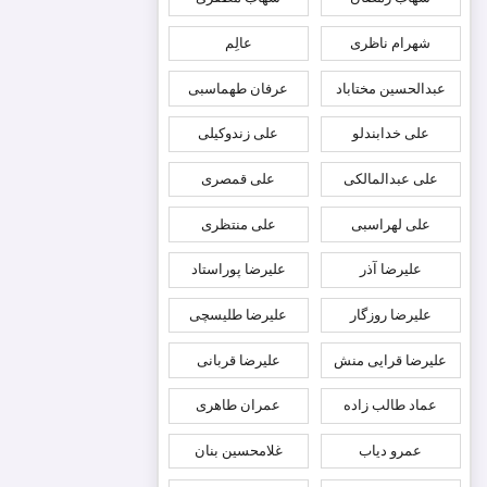
شهرام ناظری
عالِم
عبدالحسین مختاباد
عرفان طهماسبی
علی خدابندلو
علی زندوکیلی
علی عبدالمالکی
علی قمصری
علی لهراسبی
علی منتظری
علیرضا آذر
علیرضا پوراستاد
علیرضا روزگار
علیرضا طلیسچی
علیرضا قرایی منش
علیرضا قربانی
عماد طالب زاده
عمران طاهری
عمرو دیاب
غلامحسین بنان