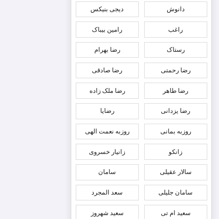
دانوش
دیجی بنیکس
راغب
رامین بیباک
رستاک
رضا بهرام
رضا رحمتی
رضا صادقی
رضا طاهر
رضا ملک زاده
رضا یزدانی
رضایا
روزبه بمانى
روزبه نعمت الهی
زانکو
زانیار خسروی
سالار عقیلی
سامان
سامان جلیلی
سعد المجرد
سعید ام تی
سعید شهروز