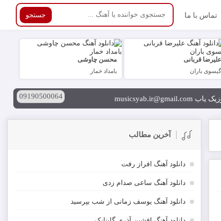
تماس با ما
جستجو
لیرضا قربانی
محسن چاوشی
یسوی باران
بامداد خمار
09190500064
musicsyab.ir
آخرین مطالب
دانلود آهنگ افراز رفت
دانلود آهنگ ساعی صدام زدی
دانلود آهنگ یوسف زمانی از شب بپرسید
دانلود آهنگ افشین آذری گلینلیک