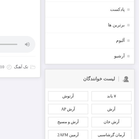
پادکست
برترین ها
آلبوم
آرشیو
تک آهنگ
10 مارس 2022
لیست خوانندگان
۷ باند
آرتوش
آرش
آرش AP
آرش خان
آرش و مسیح
آرمان گرشاسبی
آرمین 2AFM