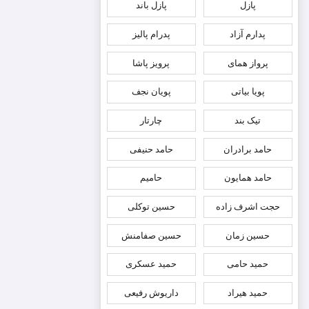
پازل
پازل باند
پدارم آزاد
پدرام پالیز
پرواز همای
پرویز پاشا
پویا بیاتی
پویان نجف
تیک بند
چارتار
حامد برادران
حامد حنیفی
حامد همایون
حامیم
حجت اشرف زاده
حسین توکلی
حسین زمان
حسین صفامنش
حمید حامی
حمید عسکری
حمید هیراد
داریوش رفیعی