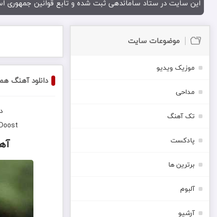
این سایت در ستاد ساماندهی ثبت شده و تابع قوانین جمهوری اس
موضوعات سایت
موزیک ویدیو
دانلود آهنگ هم
مداحی
د
تک آهنگ
 Doost
پادکست
آه
برترین ها
آلبوم
آرشیو