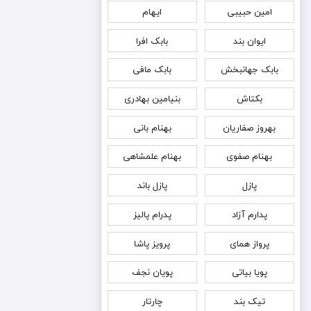
امین حبیبی
ایهام
ایوان بند
بابک افرا
بابک جهانبخش
بابک مافی
بکتاش
بنیامین بهادری
بهروز صفاریان
بهنام بانی
بهنام صفوی
بهنام علمشاهی
پازل
پازل باند
پدارم آزاد
پدرام پالیز
پرواز همای
پرویز پاشا
پویا بیاتی
پویان نجف
تیک بند
چارتار