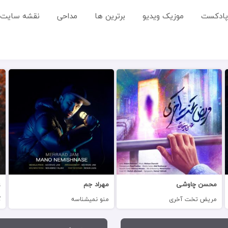
پادکست
موزیک ویدیو
برترین ها
مداحی
نقشه سایت
محسن چاوشی
مهراد جم
ع
مریض تخت آخری
منو نمیشناسه
گ