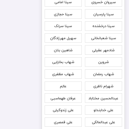
سیروان خسروی
سینا امامی
سینا پارسیان
سینا حجازی
سینا درخشنده
سینا سرلک
سینا شعبانخانی
سهیل مهرزادگان
شادمهر عقیلی
شاهین بنان
شروین
شهاب بخارایی
شهاب رمضان
شهاب مظفری
شهرام ناظری
عالِم
عبدالحسین مختاباد
عرفان طهماسبی
علی خدابندلو
علی زندوکیلی
علی عبدالمالکی
علی قمصری