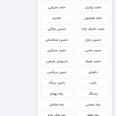
حامد برادران
حامد حنیفی
حامد همایون
حامیم
حجت اشرف زاده
حسین توکلی
حسین زمان
حسین صفامنش
حمید حامی
حمید عسکری
حمید هیراد
داریوش رفیعی
دانوش
دیجی بنیکس
راغب
رامین بیباک
رستاک
رضا بهرام
رضا رحمتی
رضا صادقی
رضا طاهر
رضا ملک زاده