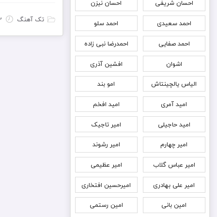
احسان شریفی
احسان نیزن
تک آهنگ
2 آوریل
احمد سعیدی
احمد سلو
احمد صفایی
احمدرضا نبی زاده
اشوان
افشین آذری
الیاس یالچینتاش
امو بند
امید آمری
امید افخم
امید حاجیلی
امیر تاجیک
امیر چهارم
امیر رشوند
امیر عباس گلاب
امیر عظیمی
امیر علی بهادری
امیرحسین افتخاری
امین بانی
امین رستمی