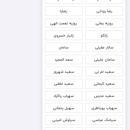
رضا یزدانی
رضایا
روزبه بمانى
روزبه نعمت الهی
زانکو
زانیار خسروی
سالار عقیلی
سامان
سامان جلیلی
سعد المجرد
سعید ام تی
سعید شهروز
سعید کرمانی
سعید لطفی
سعید مدرس
سهراب پاکزاد
سهراب پورناظری
سهیل رحمانی
سیامک عباسی
سیاوش امینی