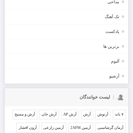
مداحی
تک آهنگ
پادکست
برترین ها
آلبوم
آرشیو
لیست خوانندگان
۷ باند
آرتوش
آرش
آرش AP
آرش خان
آرش و مسیح
آرمان گرشاسبی
آرمین 2AFM
آرمین زارعی
آرون افشار