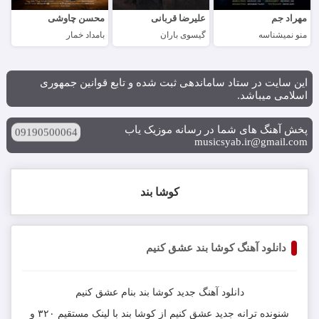
مهراد جم
علیرضا قربانی
محسن چاوشی
منو نمیشناسه
گیسوی باران
بامداد خمار
این سایت در ستاد ساماندهی ثبت شده و تابع قوانین جمهوری
اسلامی میباشد.
پخش آهنگ های شما در رسانه موزیک یاب
09190500064
musicsyab.ir@gmail.com
کوشا بند
دانلود آهنگ کوشا بند عشق کنیم
دانلود آهنگ جدید
کوشا بند
بنام
عشق کنیم
شنونده ترانه جدید
عشق کنیم
از
کوشا بند
با لینک مستقیم ۳۲۰ و