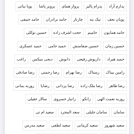
پدارم آزاد
پدرام پالیز
پرواز همای
پرویز پاشا
پویا بیاتی
پویان نجف
تیک بند
چارتار
حامد برادران
حامد حنیفی
حامد همایون
حامیم
حجت اشرف زاده
حسین توکلی
حسین زمان
حسین صفامنش
حمید حامی
حمید عسکری
حمید هیراد
داریوش رفیعی
دانوش
دیجی بنیکس
راغب
رامین بیباک
رستاک
رضا بهرام
رضا رحمتی
رضا صادقی
رضا طاهر
رضا ملک زاده
رضا یزدانی
رضایا
روزبه بمانى
روزبه نعمت الهی
زانکو
زانیار خسروی
سالار عقیلی
سامان
سامان جلیلی
سعد المجرد
سعید ام تی
سعید شهروز
سعید کرمانی
سعید لطفی
سعید مدرس