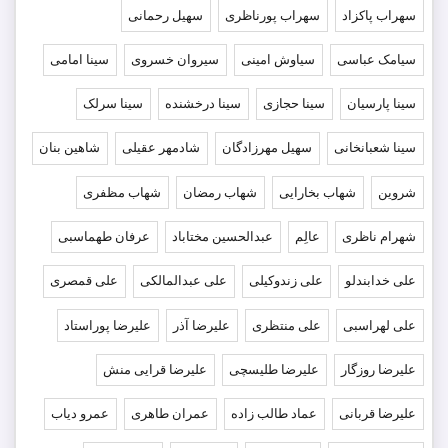
سهراب پاکزاد
سهراب پورناظری
سهیل رحمانی
سیامک عباسی
سیاوش امینی
سیروان خسروی
سینا امامی
سینا پارسیان
سینا حجازی
سینا درخشنده
سینا سرلک
سینا شعبانخانی
سهیل مهرزادگان
شادمهر عقیلی
شاهین بنان
شروین
شهاب بخارایی
شهاب رمضان
شهاب مظفری
شهرام ناظری
عالِم
عبدالحسین مختاباد
عرفان طهماسبی
علی خدابندلو
علی زندوکیلی
علی عبدالمالکی
علی قمصری
علی لهراسبی
علی منتظری
علیرضا آذر
علیرضا پوراستاد
علیرضا روزگار
علیرضا طلیسچی
علیرضا قرایی منش
علیرضا قربانی
عماد طالب زاده
عمران طاهری
عمرو دیاب