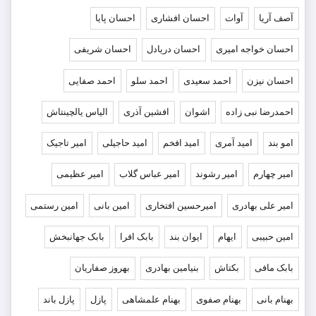
آصف آریا
آوات
احسان افشاری
احسان پایا
احسان خواجه امیری
احسان دریادل
احسان شریفی
احسان نیزن
احمد سعیدی
احمد سلو
احمد صفایی
احمدرضا نبی زاده
اشوان
افشین آذری
الیاس یالچینتاش
امو بند
امید آمری
امید افخم
امید حاجیلی
امیر تاجیک
امیر چهارم
امیر رشوند
امیر عباس گلاب
امیر عظیمی
امیر علی بهادری
امیرحسین افتخاری
امین بانی
امین رستمی
امین حبیبی
ایهام
ایوان بند
بابک افرا
بابک جهانبخش
بابک مافی
بکتاش
بنیامین بهادری
بهروز صفاریان
بهنام بانی
بهنام صفوی
بهنام علمشاهی
پازل
پازل باند