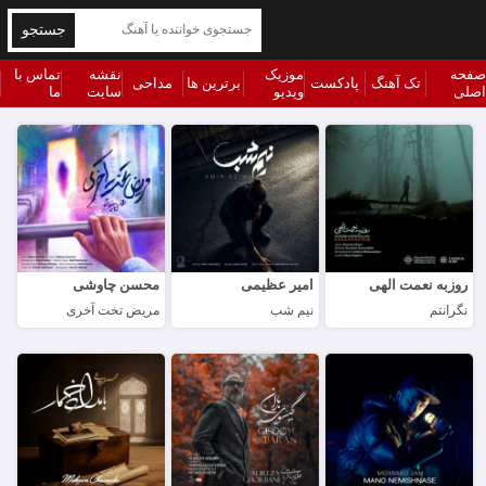
جستجو
صفحه
موزیک
نقشه
تماس با
تک آهنگ
پادکست
برترین ها
مداحی
اصلی
ویدیو
سایت
ما
روزبه نعمت الهی
امیر عظیمی
محسن چاوشی
نگرانتم
نیم شب
مریض تخت آخری