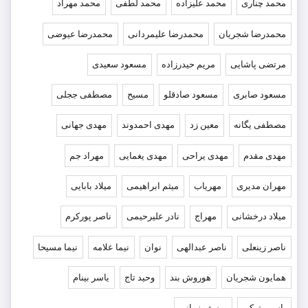
محمد چناری
محمد علیزاده
محمد لطفی
محمد مهراد
محمدرضا شجریان
محمدرضا علیمردانی
محمدرضا عیوضی
مرتضی پاشایی
مریم حیدرزاده
مسعود سعیدی
مسعود صابری
مسعود صادقلو
مسیح
مصطفی ججلی
مصطفی یگانه
معین زد
مهدی احمدوند
مهدی جهانی
مهدی مقدم
مهدی یراحی
مهدی یغمایی
مهراد جم
مهران مدیری
مهریاب
میثم ابراهیمی
میلاد بابایی
میلاد درخشانی
مهراج
نادر علیرحیمی
ناصر پورکرم
ناصر زینعلی
ناصر عبدالهی
نوان
نیما علامه
نیما مسیحا
همایون شجریان
هوروش بند
وحید تاج
یاسر بینام
یاسین ترکی
یوسف زمانی