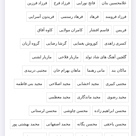
غلامحسین بنان
فاتح نورایی
فرزاد فرخ
فرزاد فرزین
فرزاد فرومند
فرهاد
فرهاد رستمی
فریدون آسرایی
فریمن
قاسم افشار
کامران مولایی
کاوه آفاق
کسری زاهدی
کوروش یغمایی
گرشا رضایی
گروه آریان
گلچین آهنگ های شاد تولد
مازیار فلاحی
مازیار لشنی
ماکان بند
مانی رهنما
ماهان بهرام خان
مجتبی دربیدی
مجتبی کبیری
مجید اخشابی
مجید اصلاحی
مجید بنی فاطمه
مجید رضوی
مجید ماندگاری
مجید معظمی
محسن ابراهیم زاده
محسن چاوشی
محسن لرستانی
محسن یاحقی
محسن یگانه
محمد اصفهانی
محمد بهشتی پور