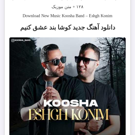
۱۲۸ + متن موزیک
Download New Music
Koosha Band
–
Eshgh Konim
دانلود آهنگ
جدید کوشا بند عشق کنیم