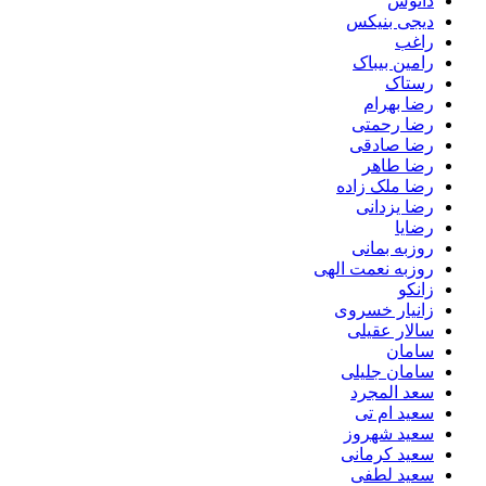
دانوش
دیجی بنیکس
راغب
رامین بیباک
رستاک
رضا بهرام
رضا رحمتی
رضا صادقی
رضا طاهر
رضا ملک زاده
رضا یزدانی
رضایا
روزبه بمانى
روزبه نعمت الهی
زانکو
زانیار خسروی
سالار عقیلی
سامان
سامان جلیلی
سعد المجرد
سعید ام تی
سعید شهروز
سعید کرمانی
سعید لطفی