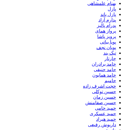
بهنام علمشاهی
پازل
پازل باند
پدارم آزاد
پدرام پالیز
پرواز همای
پرویز پاشا
پویا بیاتی
پویان نجف
تیک بند
چارتار
حامد برادران
حامد حنیفی
حامد همایون
حامیم
حجت اشرف زاده
حسین توکلی
حسین زمان
حسین صفامنش
حمید حامی
حمید عسکری
حمید هیراد
داریوش رفیعی