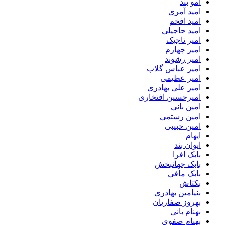
امو بند
امید آمری
امید افخم
امید حاجیلی
امیر تاجیک
امیر چهارم
امیر رشوند
امیر عباس گلاب
امیر عظیمی
امیر علی بهادری
امیرحسین افتخاری
امین بانی
امین رستمی
امین حبیبی
ایهام
ایوان بند
بابک افرا
بابک جهانبخش
بابک مافی
بکتاش
بنیامین بهادری
بهروز صفاریان
بهنام بانی
بهنام صفوی