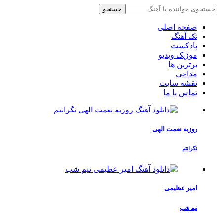
جستجو
صفحه اصلی
تک آهنگ
پادکست
موزیک ویدیو
برترین ها
مداحی
نقشه سایت
تماس با ما
روزبه نعمت الهی
نگرانتم
امیر عظیمی
نیم شب