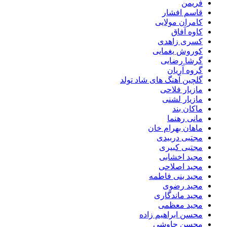
فریمن
قاسم افشار
کامران مولایی
کاوه آفاق
کسری زاهدی
کوروش یغمایی
گرشا رضایی
گروه آریان
گلچین آهنگ های شاد تولد
مازیار فلاحی
مازیار لشنی
ماکان بند
مانی رهنما
ماهان بهرام خان
مجتبی دربیدی
مجتبی کبیری
مجید اخشابی
مجید اصلاحی
مجید بنی فاطمه
مجید رضوی
مجید ماندگاری
مجید معظمی
محسن ابراهیم زاده
محسن چاوشی