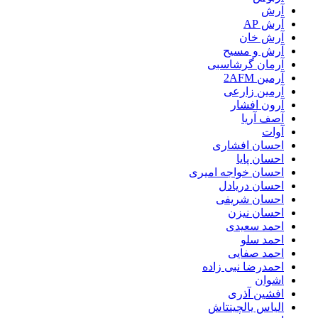
آرش
آرش AP
آرش خان
آرش و مسیح
آرمان گرشاسبی
آرمین 2AFM
آرمین زارعی
آرون افشار
آصف آریا
آوات
احسان افشاری
احسان پایا
احسان خواجه امیری
احسان دریادل
احسان شریفی
احسان نیزن
احمد سعیدی
احمد سلو
احمد صفایی
احمدرضا نبی زاده
اشوان
افشین آذری
الیاس یالچینتاش