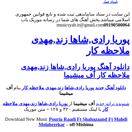
بامداد خمار
این سایت در ستاد ساماندهی ثبت شده و تابع قوانین جمهوری
اسلامی میباشد.
پخش آهنگ های شما در رسانه موزیک یاب
musicsyab.ir@gmail.com
09190500064
پوریا رادی,شاها زند,مهدی
ملاحظه کار
دانلود آهنگ پوریا رادی,شاها زند,مهدی
ملاحظه کار آف میشیما
دانلود آهنگ جدید
پوریا رادی,شاها زند,مهدی ملاحظه کار
بنام
آف
میشیما
شنونده ترانه جدید
آف میشیما
از
پوریا رادی,شاها زند,مهدی ملاحظه
کار
با لینک مستقیم ۳۲۰ و ۱۲۸ + متن موزیک
Download New Music
Pouria Raadi Ft Shahazaand Ft Mahdi
Molahezekar
–
off Mishima