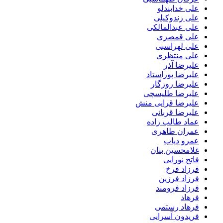
علی خدابندلو
علی زندوکیلی
علی عبدالمالکی
علی قمصری
علی لهراسبی
علی منتظری
علیرضا آذر
علیرضا پوراستاد
علیرضا روزگار
علیرضا طلیسچی
علیرضا قرایی منش
علیرضا قربانی
عماد طالب زاده
عمران طاهری
عمرو دیاب
غلامحسین بنان
فاتح نورایی
فرزاد فرخ
فرزاد فرزین
فرزاد فرومند
فرهاد
فرهاد رستمی
فریدون آسرایی