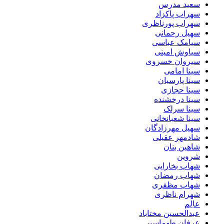
سعید مدرس
سهراب پاکزاد
سهراب پورناظری
سهیل رحمانی
سیامک عباسی
سیاوش امینی
سیروان خسروی
سینا امامی
سینا پارسیان
سینا حجازی
سینا درخشنده
سینا سرلک
سینا شعبانخانی
سهیل مهرزادگان
شادمهر عقیلی
شاهین بنان
شروین
شهاب بخارایی
شهاب رمضان
شهاب مظفری
شهرام ناظری
عالِم
عبدالحسین مختاباد
عرفان طهماسبی