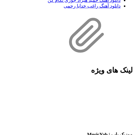
دانلود آهنگ حمید هیراد جوری نگام کن
دانلود آهنگ راغب خدایا رحمی
لینک های ویژه
موزیک یاب | MusicYab