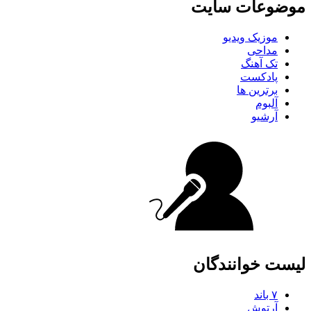
موضوعات سایت
موزیک ویدیو
مداحی
تک آهنگ
پادکست
برترین ها
آلبوم
آرشیو
لیست خوانندگان
۷ باند
آرتوش