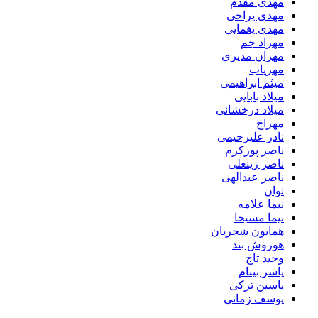
مهدی مقدم
مهدی یراحی
مهدی یغمایی
مهراد جم
مهران مدیری
مهریاب
میثم ابراهیمی
میلاد بابایی
میلاد درخشانی
مهراج
نادر علیرحیمی
ناصر پورکرم
ناصر زینعلی
ناصر عبدالهی
نوان
نیما علامه
نیما مسیحا
همایون شجریان
هوروش بند
وحید تاج
یاسر بینام
یاسین ترکی
یوسف زمانی