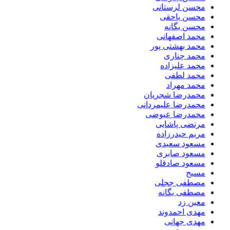
محسن لرستانی
محسن یاحقی
محسن یگانه
محمد اصفهانی
محمد بهشتی پور
محمد چناری
محمد علیزاده
محمد لطفی
محمد مهراد
محمدرضا شجریان
محمدرضا علیمردانی
محمدرضا عیوضی
مرتضی پاشایی
مریم حیدرزاده
مسعود سعیدی
مسعود صابری
مسعود صادقلو
مسیح
مصطفی ججلی
مصطفی یگانه
معین زد
مهدی احمدوند
مهدی جهانی