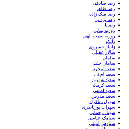
رضا صادقی
رضا طاهر
رضا ملک زاده
رضا یزدانی
رضایا
روزبه بمانى
روزبه نعمت الهی
زانکو
زانیار خسروی
سالار عقیلی
سامان
سامان جلیلی
سعد المجرد
سعید ام تی
سعید شهروز
سعید کرمانی
سعید لطفی
سعید مدرس
سهراب پاکزاد
سهراب پورناظری
سهیل رحمانی
سیامک عباسی
سیاوش امینی
سیروان خسروی