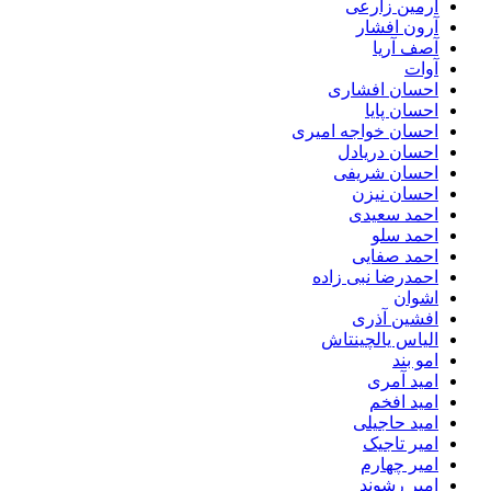
آرمین زارعی
آرون افشار
آصف آریا
آوات
احسان افشاری
احسان پایا
احسان خواجه امیری
احسان دریادل
احسان شریفی
احسان نیزن
احمد سعیدی
احمد سلو
احمد صفایی
احمدرضا نبی زاده
اشوان
افشین آذری
الیاس یالچینتاش
امو بند
امید آمری
امید افخم
امید حاجیلی
امیر تاجیک
امیر چهارم
امیر رشوند