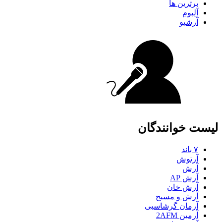
برترین ها
آلبوم
آرشیو
لیست خوانندگان
۷ باند
آرتوش
آرش
آرش AP
آرش خان
آرش و مسیح
آرمان گرشاسبی
آرمین 2AFM