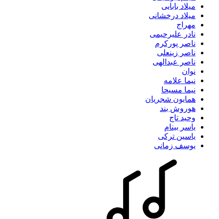
میلاد بابایی
میلاد درخشانی
مهراج
نادر علیرحیمی
ناصر پورکرم
ناصر زینعلی
ناصر عبدالهی
نوان
نیما علامه
نیما مسیحا
همایون شجریان
هوروش بند
وحید تاج
یاسر بینام
یاسین ترکی
یوسف زمانی