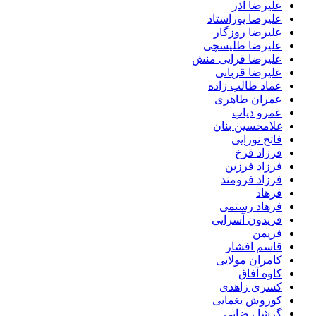
علیرضا آذر
علیرضا پوراستاد
علیرضا روزگار
علیرضا طلیسچی
علیرضا قرایی منش
علیرضا قربانی
عماد طالب زاده
عمران طاهری
عمرو دیاب
غلامحسین بنان
فاتح نورایی
فرزاد فرخ
فرزاد فرزین
فرزاد فرومند
فرهاد
فرهاد رستمی
فریدون آسرایی
فریمن
قاسم افشار
کامران مولایی
کاوه آفاق
کسری زاهدی
کوروش یغمایی
گرشا رضایی