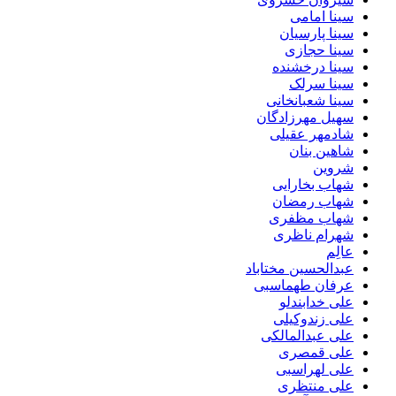
سینا امامی
سینا پارسیان
سینا حجازی
سینا درخشنده
سینا سرلک
سینا شعبانخانی
سهیل مهرزادگان
شادمهر عقیلی
شاهین بنان
شروین
شهاب بخارایی
شهاب رمضان
شهاب مظفری
شهرام ناظری
عالِم
عبدالحسین مختاباد
عرفان طهماسبی
علی خدابندلو
علی زندوکیلی
علی عبدالمالکی
علی قمصری
علی لهراسبی
علی منتظری