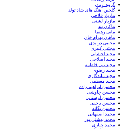
گروه آریان
گلچین آهنگ های شاد تولد
مازیار فلاحی
مازیار لشنی
ماکان بند
مانی رهنما
ماهان بهرام خان
مجتبی دربیدی
مجتبی کبیری
مجید اخشابی
مجید اصلاحی
مجید بنی فاطمه
مجید رضوی
مجید ماندگاری
مجید معظمی
محسن ابراهیم زاده
محسن چاوشی
محسن لرستانی
محسن یاحقی
محسن یگانه
محمد اصفهانی
محمد بهشتی پور
محمد چناری