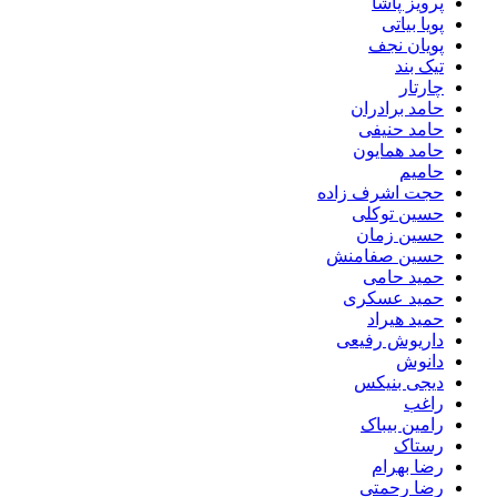
پرویز پاشا
پویا بیاتی
پویان نجف
تیک بند
چارتار
حامد برادران
حامد حنیفی
حامد همایون
حامیم
حجت اشرف زاده
حسین توکلی
حسین زمان
حسین صفامنش
حمید حامی
حمید عسکری
حمید هیراد
داریوش رفیعی
دانوش
دیجی بنیکس
راغب
رامین بیباک
رستاک
رضا بهرام
رضا رحمتی