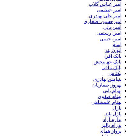
امیر عباس گلاب
امیر عظیمی
امیر علی بهادری
امیرحسین افتخاری
امین بانی
امین رستمی
امین حبیبی
ایهام
ایوان بند
بابک افرا
بابک جهانبخش
بابک مافی
بکتاش
بنیامین بهادری
بهروز صفاریان
بهنام بانی
بهنام صفوی
بهنام علمشاهی
پازل
پازل باند
پدارم آزاد
پدرام پالیز
پرواز همای