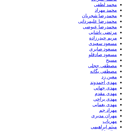
محمد لطفی
محمد مهراد
محمدرضا شجریان
محمدرضا علیمردانی
محمدرضا عیوضی
مرتضی پاشایی
مریم حیدرزاده
مسعود سعیدی
مسعود صابری
مسعود صادقلو
مسیح
مصطفی ججلی
مصطفی یگانه
معین زد
مهدی احمدوند
مهدی جهانی
مهدی مقدم
مهدی یراحی
مهدی یغمایی
مهراد جم
مهران مدیری
مهریاب
میثم ابراهیمی