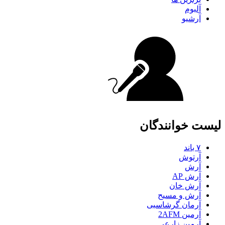
آلبوم
آرشیو
لیست خوانندگان
۷ باند
آرتوش
آرش
آرش AP
آرش خان
آرش و مسیح
آرمان گرشاسبی
آرمین 2AFM
آرمین زارعی