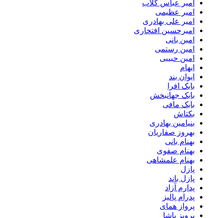
امیر عباس گلاب
امیر عظیمی
امیر علی بهادری
امیرحسین افتخاری
امین بانی
امین رستمی
امین حبیبی
ایهام
ایوان بند
بابک افرا
بابک جهانبخش
بابک مافی
بکتاش
بنیامین بهادری
بهروز صفاریان
بهنام بانی
بهنام صفوی
بهنام علمشاهی
پازل
پازل باند
پدارم آزاد
پدرام پالیز
پرواز همای
پرویز پاشا