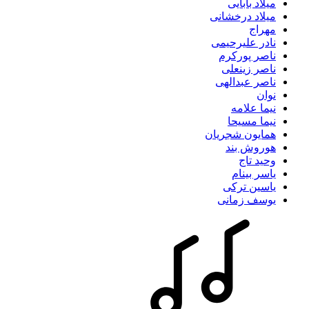
میلاد بابایی
میلاد درخشانی
مهراج
نادر علیرحیمی
ناصر پورکرم
ناصر زینعلی
ناصر عبدالهی
نوان
نیما علامه
نیما مسیحا
همایون شجریان
هوروش بند
وحید تاج
یاسر بینام
یاسین ترکی
یوسف زمانی