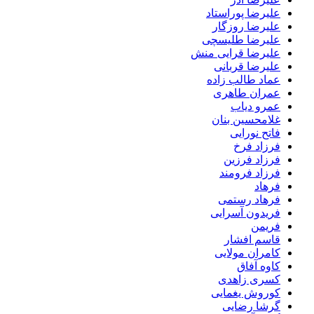
علیرضا پوراستاد
علیرضا روزگار
علیرضا طلیسچی
علیرضا قرایی منش
علیرضا قربانی
عماد طالب زاده
عمران طاهری
عمرو دیاب
غلامحسین بنان
فاتح نورایی
فرزاد فرخ
فرزاد فرزین
فرزاد فرومند
فرهاد
فرهاد رستمی
فریدون آسرایی
فریمن
قاسم افشار
کامران مولایی
کاوه آفاق
کسری زاهدی
کوروش یغمایی
گرشا رضایی