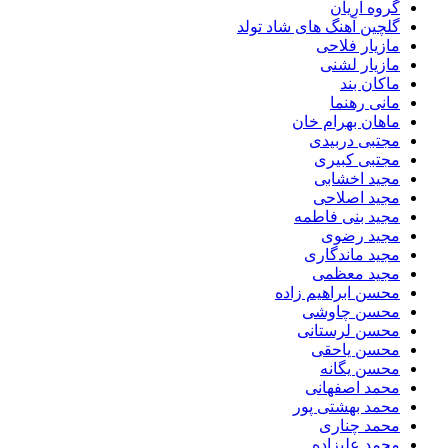
گروه آریان
گلچین آهنگ های شاد تولد
مازیار فلاحی
مازیار لشنی
ماکان بند
مانی رهنما
ماهان بهرام خان
مجتبی دربیدی
مجتبی کبیری
مجید اخشابی
مجید اصلاحی
مجید بنی فاطمه
مجید رضوی
مجید ماندگاری
مجید معظمی
محسن ابراهیم زاده
محسن چاوشی
محسن لرستانی
محسن یاحقی
محسن یگانه
محمد اصفهانی
محمد بهشتی پور
محمد چناری
محمد علیزاده