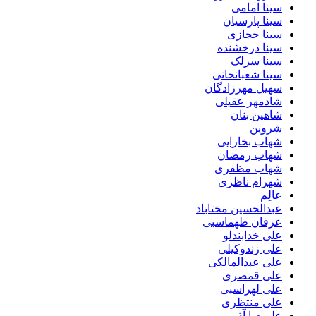
سینا امامی
سینا پارسیان
سینا حجازی
سینا درخشنده
سینا سرلک
سینا شعبانخانی
سهیل مهرزادگان
شادمهر عقیلی
شاهین بنان
شروین
شهاب بخارایی
شهاب رمضان
شهاب مظفری
شهرام ناظری
عالِم
عبدالحسین مختاباد
عرفان طهماسبی
علی خدابندلو
علی زندوکیلی
علی عبدالمالکی
علی قمصری
علی لهراسبی
علی منتظری
علیرضا آذر