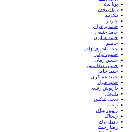
پویا بیاتی
پویان نجف
تیک بند
چارتار
حامد برادران
حامد حنیفی
حامد همایون
حامیم
حجت اشرف زاده
حسین توکلی
حسین زمان
حسین صفامنش
حمید حامی
حمید عسکری
حمید هیراد
داریوش رفیعی
دانوش
دیجی بنیکس
راغب
رامین بیباک
رستاک
رضا بهرام
رضا رحمتی