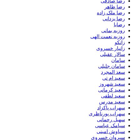
رضا صادقی
رضا طاهر
رضا ملک زاده
رضا یزدانی
رضایا
روزبه بمانى
روزبه نعمت الهی
زانکو
زانیار خسروی
سالار عقیلی
سامان
سامان جلیلی
سعد المجرد
سعید ام تی
سعید شهروز
سعید کرمانی
سعید لطفی
سعید مدرس
سهراب پاکزاد
سهراب پورناظری
سهیل رحمانی
سیامک عباسی
سیاوش امینی
سیروان خسروی