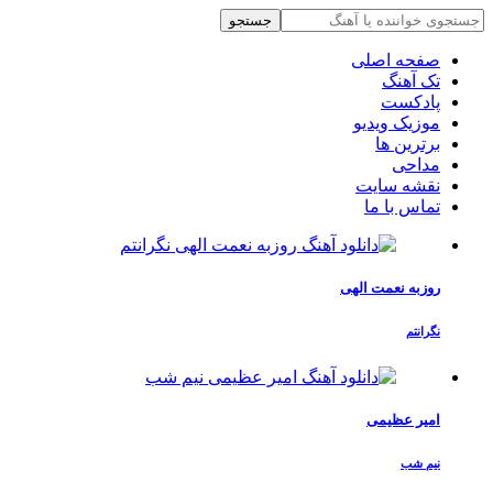
جستجو
صفحه اصلی
تک آهنگ
پادکست
موزیک ویدیو
برترین ها
مداحی
نقشه سایت
تماس با ما
روزبه نعمت الهی
نگرانتم
امیر عظیمی
نیم شب