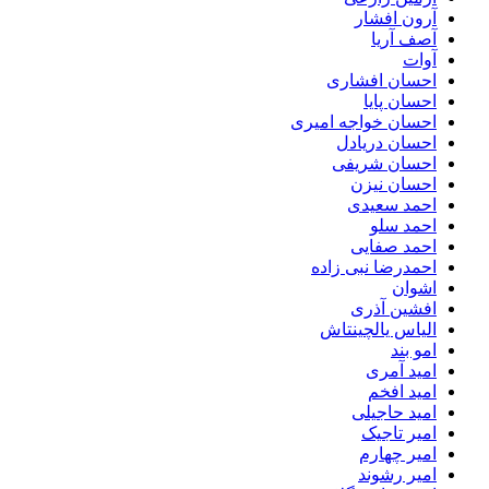
آرون افشار
آصف آریا
آوات
احسان افشاری
احسان پایا
احسان خواجه امیری
احسان دریادل
احسان شریفی
احسان نیزن
احمد سعیدی
احمد سلو
احمد صفایی
احمدرضا نبی زاده
اشوان
افشین آذری
الیاس یالچینتاش
امو بند
امید آمری
امید افخم
امید حاجیلی
امیر تاجیک
امیر چهارم
امیر رشوند