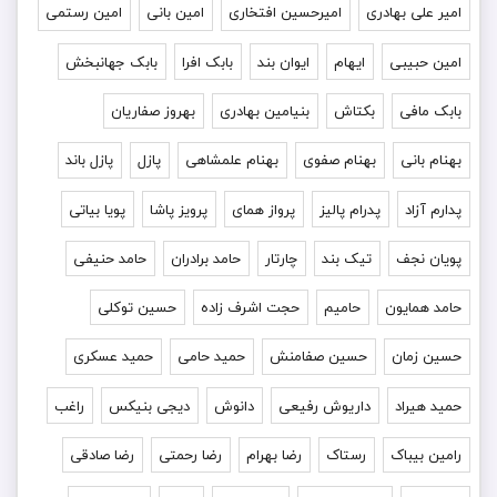
امیر علی بهادری
امیرحسین افتخاری
امین بانی
امین رستمی
امین حبیبی
ایهام
ایوان بند
بابک افرا
بابک جهانبخش
بابک مافی
بکتاش
بنیامین بهادری
بهروز صفاریان
بهنام بانی
بهنام صفوی
بهنام علمشاهی
پازل
پازل باند
پدارم آزاد
پدرام پالیز
پرواز همای
پرویز پاشا
پویا بیاتی
پویان نجف
تیک بند
چارتار
حامد برادران
حامد حنیفی
حامد همایون
حامیم
حجت اشرف زاده
حسین توکلی
حسین زمان
حسین صفامنش
حمید حامی
حمید عسکری
حمید هیراد
داریوش رفیعی
دانوش
دیجی بنیکس
راغب
رامین بیباک
رستاک
رضا بهرام
رضا رحمتی
رضا صادقی