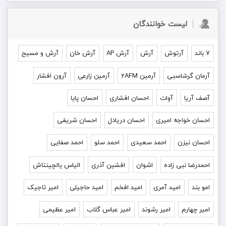
لیست خوانندگان
۷ باند
آرتوش
آرش
آرش AP
آرش خان
آرش و مسیح
آرمان گرشاسبی
آرمین 2AFM
آرمین زارعی
آرون افشار
آصف آریا
آوات
احسان افشاری
احسان پایا
احسان خواجه امیری
احسان دریادل
احسان شریفی
احسان نیزن
احمد سعیدی
احمد سلو
احمد صفایی
احمدرضا نبی زاده
اشوان
افشین آذری
الیاس یالچینتاش
امو بند
امید آمری
امید افخم
امید حاجیلی
امیر تاجیک
امیر چهارم
امیر رشوند
امیر عباس گلاب
امیر عظیمی