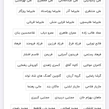
علی زندوکیلی
علی عبدالمالکی
علی قمصری
علی لهراسبی
علی منتظری
علیرضا آذر
علیرضا پوراستاد
علیرضا روزگار
علیرضا طلیسچی
علیرضا قرایی منش
علیرضا قربانی
عماد طالب زاده
عمران طاهری
عمرو دیاب
غلامحسین بنان
فاتح نورایی
فرزاد فرخ
فرزاد فرزین
فرزاد فرومند
فرهاد
فرهاد رستمی
فریدون آسرایی
فریمن
قاسم افشار
کامران مولایی
کاوه آفاق
کسری زاهدی
کوروش یغمایی
گرشا رضایی
گروه آریان
گلچین آهنگ های شاد تولد
مازیار فلاحی
مازیار لشنی
ماکان بند
مانی رهنما
ماهان بهرام خان
مجتبی دربیدی
مجتبی کبیری
مجید اخشابی
مجید اصلاحی
مجید بنی فاطمه
مجید رضوی