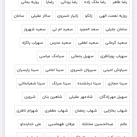
رضا طاهر
رضا ملک زاده
رضا یزدانی
رضایا
روزبه بمانى
روزبه نعمت الهی
زانکو
زانیار خسروی
سالار عقیلی
سامان
سامان جلیلی
سعد المجرد
سعید ام تی
سعید شهروز
سعید کرمانی
سعید لطفی
سعید مدرس
سهراب پاکزاد
سهراب پورناظری
سهیل رحمانی
سیامک عباسی
سیاوش امینی
سیروان خسروی
سینا امامی
سینا پارسیان
سینا حجازی
سینا درخشنده
سینا سرلک
سینا شعبانخانی
سهیل مهرزادگان
شادمهر عقیلی
شاهین بنان
شروین
شهاب بخارایی
شهاب رمضان
شهاب مظفری
شهرام ناظری
عالِم
عبدالحسین مختاباد
عرفان طهماسبی
علی خدابندلو