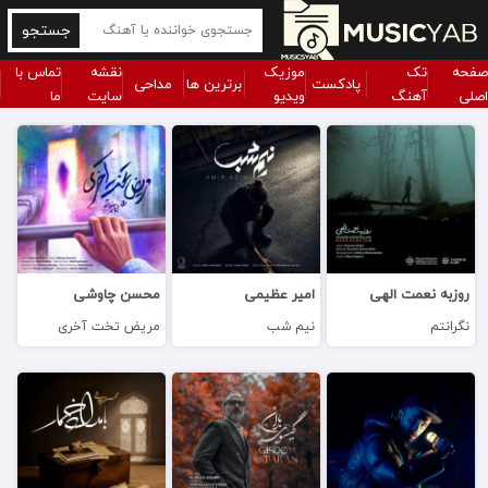
جستجو
صفحه
تک
موزیک
نقشه
تماس با
پادکست
برترین ها
مداحی
اصلی
آهنگ
ویدیو
سایت
ما
روزبه نعمت الهی
امیر عظیمی
محسن چاوشی
نگرانتم
نیم شب
مریض تخت آخری