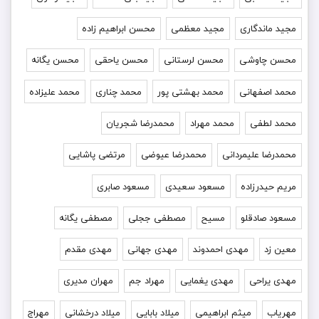
مجید ماندگاری
مجید معظمی
محسن ابراهیم زاده
محسن چاوشی
محسن لرستانی
محسن یاحقی
محسن یگانه
محمد اصفهانی
محمد بهشتی پور
محمد چناری
محمد علیزاده
محمد لطفی
محمد مهراد
محمدرضا شجریان
محمدرضا علیمردانی
محمدرضا عیوضی
مرتضی پاشایی
مریم حیدرزاده
مسعود سعیدی
مسعود صابری
مسعود صادقلو
مسیح
مصطفی ججلی
مصطفی یگانه
معین زد
مهدی احمدوند
مهدی جهانی
مهدی مقدم
مهدی یراحی
مهدی یغمایی
مهراد جم
مهران مدیری
مهریاب
میثم ابراهیمی
میلاد بابایی
میلاد درخشانی
مهراج