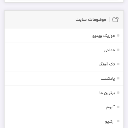
موضوعات سایت
موزیک ویدیو
مداحی
تک آهنگ
پادکست
برترین ها
آلبوم
آرشیو