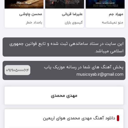
مهراد جم
علیرضا قربانی
محسن چاوشی
منو نمیشناسه
گیسوی باران
بامداد خمار
این سایت در ستاد ساماندهی ثبت شده و تابع قوانین جمهوری
اسلامی میباشد.
پخش آهنگ های شما در رسانه موزیک یاب
09190500064
musicsyab.ir@gmail.com
مهدی محمدی
دانلود آهنگ مهدی محمدی هوای اربعین