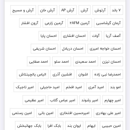
۷ باند
آرتوش
آرش
آرش AP
آرش خان
آرش و مسیح
آرمان گرشاسبی
آرمین 2AFM
آرمین زارعی
آرون افشار
آصف آریا
آوات
احسان افشاری
احسان پایا
احسان خواجه امیری
احسان دریادل
احسان شریفی
احسان نیزن
احمد سعیدی
احمد سلو
احمد صفایی
احمدرضا نبی زاده
اشوان
افشین آذری
الیاس یالچینتاش
امو بند
امید آمری
امید افخم
امید حاجیلی
امیر تاجیک
امیر چهارم
امیر رشوند
امیر عباس گلاب
امیر عظیمی
امیر علی بهادری
امیرحسین افتخاری
امین بانی
امین رستمی
امین حبیبی
ایهام
ایوان بند
بابک افرا
بابک جهانبخش