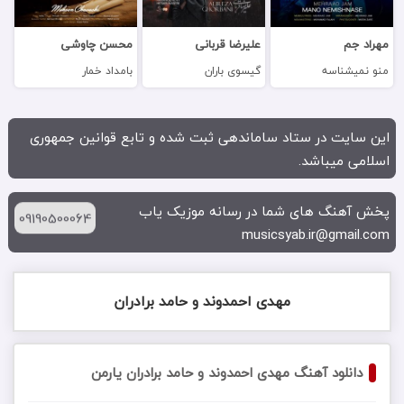
مهراد جم
علیرضا قربانی
محسن چاوشی
منو نمیشناسه
گیسوی باران
بامداد خمار
این سایت در ستاد ساماندهی ثبت شده و تابع قوانین جمهوری
اسلامی میباشد.
پخش آهنگ های شما در رسانه موزیک یاب
09190500064
musicsyab.ir@gmail.com
مهدی احمدوند و حامد برادران
دانلود آهنگ مهدی احمدوند و حامد برادران یارمن