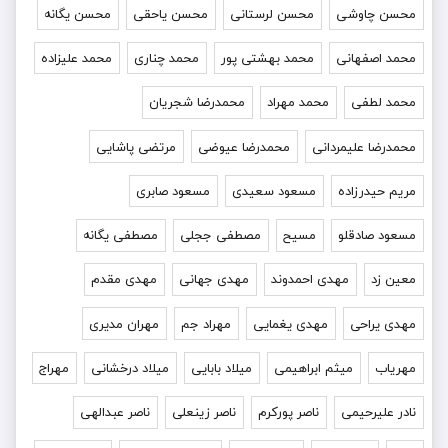
محسن چاوشی
محسن لرستانی
محسن یاحقی
محسن یگانه
محمد اصفهانی
محمد بهشتی پور
محمد چناری
محمد علیزاده
محمد لطفی
محمد مهراد
محمدرضا شجریان
محمدرضا علیمردانی
محمدرضا عیوضی
مرتضی پاشایی
مریم حیدرزاده
مسعود سعیدی
مسعود صابری
مسعود صادقلو
مسیح
مصطفی ججلی
مصطفی یگانه
معین زد
مهدی احمدوند
مهدی جهانی
مهدی مقدم
مهدی یراحی
مهدی یغمایی
مهراد جم
مهران مدیری
مهریاب
میثم ابراهیمی
میلاد بابایی
میلاد درخشانی
مهراج
نادر علیرحیمی
ناصر پورکرم
ناصر زینعلی
ناصر عبدالهی