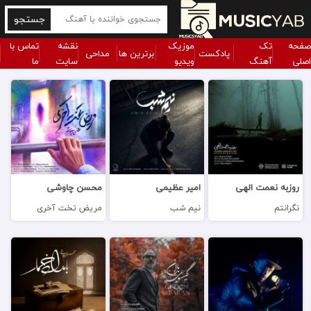
جستجو
صفحه
تک
موزیک
نقشه
تماس با
پادکست
برترین ها
مداحی
اصلی
آهنگ
ویدیو
سایت
ما
روزبه نعمت الهی
امیر عظیمی
محسن چاوشی
نگرانتم
نیم شب
مریض تخت آخری