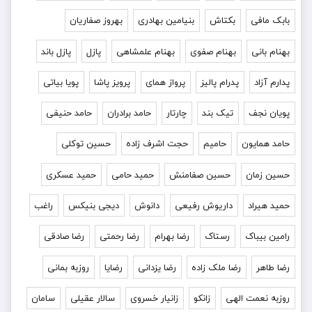
بابک مافی
بکتاش
بنیامین بهادری
بهروز صفاریان
بهنام بانی
بهنام صفوی
بهنام علمشاهی
پازل
پازل باند
پدارم آزاد
پدرام پالیز
پرواز همای
پرویز پاشا
پویا بیاتی
پویان نجف
تیک بند
چارتار
حامد برادران
حامد حنیفی
حامد همایون
حامیم
حجت اشرف زاده
حسین توکلی
حسین زمان
حسین صفامنش
حمید حامی
حمید عسکری
حمید هیراد
داریوش رفیعی
دانوش
دیجی بنیکس
راغب
رامین بیباک
رستاک
رضا بهرام
رضا رحمتی
رضا صادقی
رضا طاهر
رضا ملک زاده
رضا یزدانی
رضایا
روزبه بمانى
روزبه نعمت الهی
زانکو
زانیار خسروی
سالار عقیلی
سامان