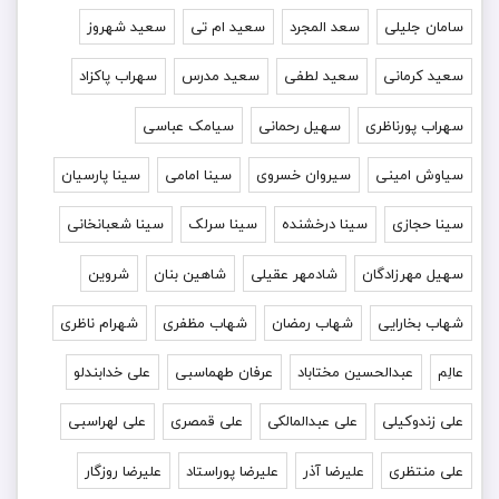
سامان جلیلی
سعد المجرد
سعید ام تی
سعید شهروز
سعید کرمانی
سعید لطفی
سعید مدرس
سهراب پاکزاد
سهراب پورناظری
سهیل رحمانی
سیامک عباسی
سیاوش امینی
سیروان خسروی
سینا امامی
سینا پارسیان
سینا حجازی
سینا درخشنده
سینا سرلک
سینا شعبانخانی
سهیل مهرزادگان
شادمهر عقیلی
شاهین بنان
شروین
شهاب بخارایی
شهاب رمضان
شهاب مظفری
شهرام ناظری
عالِم
عبدالحسین مختاباد
عرفان طهماسبی
علی خدابندلو
علی زندوکیلی
علی عبدالمالکی
علی قمصری
علی لهراسبی
علی منتظری
علیرضا آذر
علیرضا پوراستاد
علیرضا روزگار