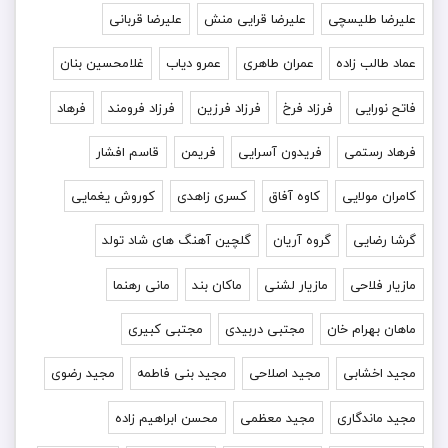
علیرضا طلیسچی
علیرضا قرایی منش
علیرضا قربانی
عماد طالب زاده
عمران طاهری
عمرو دیاب
غلامحسین بنان
فاتح نورایی
فرزاد فرخ
فرزاد فرزین
فرزاد فرومند
فرهاد
فرهاد رستمی
فریدون آسرایی
فریمن
قاسم افشار
کامران مولایی
کاوه آفاق
کسری زاهدی
کوروش یغمایی
گرشا رضایی
گروه آریان
گلچین آهنگ های شاد تولد
مازیار فلاحی
مازیار لشنی
ماکان بند
مانی رهنما
ماهان بهرام خان
مجتبی دربیدی
مجتبی کبیری
مجید اخشابی
مجید اصلاحی
مجید بنی فاطمه
مجید رضوی
مجید ماندگاری
مجید معظمی
محسن ابراهیم زاده