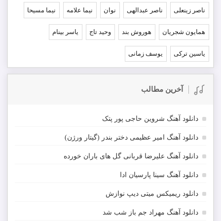
ناصر زینعلی
ناصر عبدالهی
نوان
نیما علامه
نیما مسیحا
همایون شجریان
هوروش بند
وحید تاج
یاسر بینام
یاسین ترکی
یوسف زمانی
آخرین مطالب
دانلود آهنگ شروین حاجی پور پتک
دانلود آهنگ امیر عظیمی دختر بندر (گیتار ورژن)
دانلود آهنگ علیرضا قربانی گل های باران خورده
دانلود آهنگ سینا پارسیان ادا
دانلود ریمیکس میتی دیپ نوازش
دانلود آهنگ مهراد جم باز شب شد