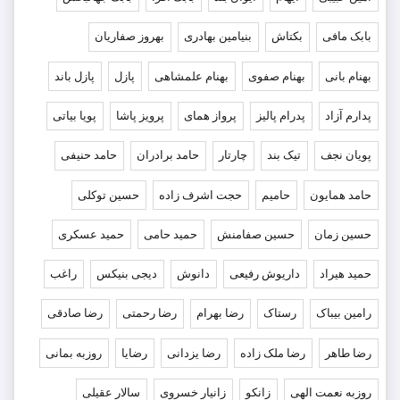
بابک مافی
بکتاش
بنیامین بهادری
بهروز صفاریان
بهنام بانی
بهنام صفوی
بهنام علمشاهی
پازل
پازل باند
پدارم آزاد
پدرام پالیز
پرواز همای
پرویز پاشا
پویا بیاتی
پویان نجف
تیک بند
چارتار
حامد برادران
حامد حنیفی
حامد همایون
حامیم
حجت اشرف زاده
حسین توکلی
حسین زمان
حسین صفامنش
حمید حامی
حمید عسکری
حمید هیراد
داریوش رفیعی
دانوش
دیجی بنیکس
راغب
رامین بیباک
رستاک
رضا بهرام
رضا رحمتی
رضا صادقی
رضا طاهر
رضا ملک زاده
رضا یزدانی
رضایا
روزبه بمانى
روزبه نعمت الهی
زانکو
زانیار خسروی
سالار عقیلی