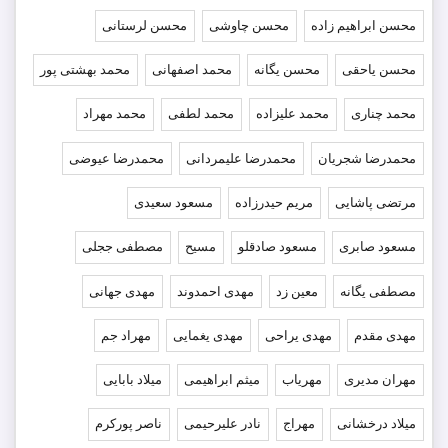
محسن ابراهیم زاده
محسن چاوشی
محسن لرستانی
محسن یاحقی
محسن یگانه
محمد اصفهانی
محمد بهشتی پور
محمد چناری
محمد علیزاده
محمد لطفی
محمد مهراد
محمدرضا شجریان
محمدرضا علیمردانی
محمدرضا عیوضی
مرتضی پاشایی
مریم حیدرزاده
مسعود سعیدی
مسعود صابری
مسعود صادقلو
مسیح
مصطفی ججلی
مصطفی یگانه
معین زد
مهدی احمدوند
مهدی جهانی
مهدی مقدم
مهدی یراحی
مهدی یغمایی
مهراد جم
مهران مدیری
مهریاب
میثم ابراهیمی
میلاد بابایی
میلاد درخشانی
مهراج
نادر علیرحیمی
ناصر پورکرم