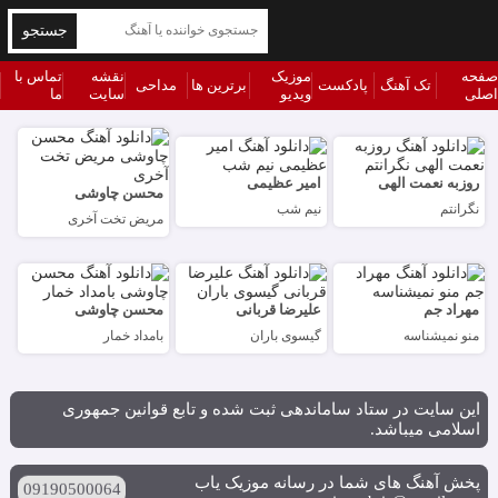
جستجو
صفحه
موزیک
نقشه
تماس با
تک آهنگ
پادکست
برترین ها
مداحی
اصلی
ویدیو
سایت
ما
روزبه نعمت الهی
امیر عظیمی
محسن چاوشی
نگرانتم
نیم شب
مریض تخت آخری
مهراد جم
علیرضا قربانی
محسن چاوشی
منو نمیشناسه
گیسوی باران
بامداد خمار
این سایت در ستاد ساماندهی ثبت شده و تابع قوانین جمهوری
اسلامی میباشد.
پخش آهنگ های شما در رسانه موزیک یاب
09190500064