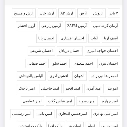
۷ باند
آرتوش
آرش
آرش AP
آرش خان
آرش و مسیح
آرمان گرشاسبی
آرمین 2AFM
آرمین زارعی
آرون افشار
آصف آریا
آوات
احسان افشاری
احسان پایا
احسان خواجه امیری
احسان دریادل
احسان شریفی
احسان نیزن
احمد سعیدی
احمد سلو
احمد صفایی
احمدرضا نبی زاده
اشوان
افشین آذری
الیاس یالچینتاش
امو بند
امید آمری
امید افخم
امید حاجیلی
امیر تاجیک
امیر چهارم
امیر رشوند
امیر عباس گلاب
امیر عظیمی
امیر علی بهادری
امیرحسین افتخاری
امین بانی
امین رستمی
امین حبیبی
ایهام
ایوان بند
بابک افرا
بابک جهانبخش