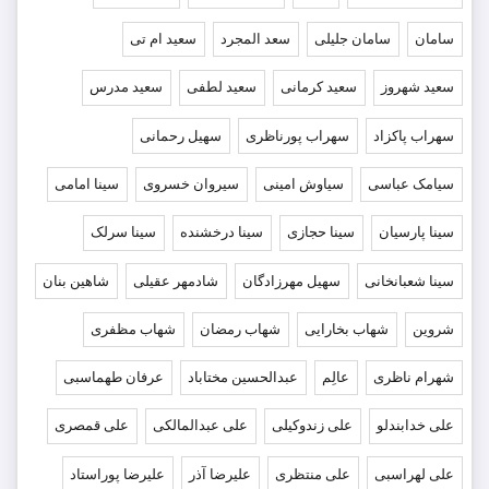
سامان
سامان جلیلی
سعد المجرد
سعید ام تی
سعید شهروز
سعید کرمانی
سعید لطفی
سعید مدرس
سهراب پاکزاد
سهراب پورناظری
سهیل رحمانی
سیامک عباسی
سیاوش امینی
سیروان خسروی
سینا امامی
سینا پارسیان
سینا حجازی
سینا درخشنده
سینا سرلک
سینا شعبانخانی
سهیل مهرزادگان
شادمهر عقیلی
شاهین بنان
شروین
شهاب بخارایی
شهاب رمضان
شهاب مظفری
شهرام ناظری
عالِم
عبدالحسین مختاباد
عرفان طهماسبی
علی خدابندلو
علی زندوکیلی
علی عبدالمالکی
علی قمصری
علی لهراسبی
علی منتظری
علیرضا آذر
علیرضا پوراستاد