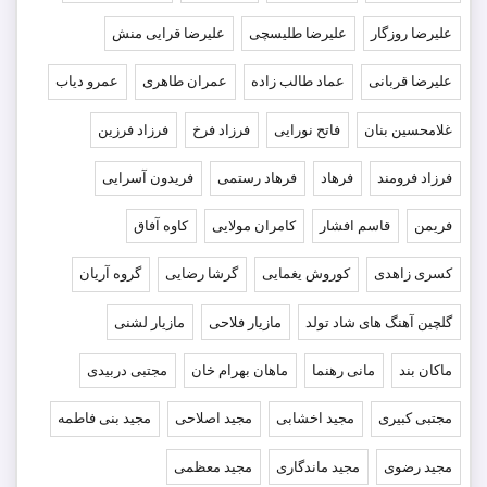
علیرضا روزگار
علیرضا طلیسچی
علیرضا قرایی منش
علیرضا قربانی
عماد طالب زاده
عمران طاهری
عمرو دیاب
غلامحسین بنان
فاتح نورایی
فرزاد فرخ
فرزاد فرزین
فرزاد فرومند
فرهاد
فرهاد رستمی
فریدون آسرایی
فریمن
قاسم افشار
کامران مولایی
کاوه آفاق
کسری زاهدی
کوروش یغمایی
گرشا رضایی
گروه آریان
گلچین آهنگ های شاد تولد
مازیار فلاحی
مازیار لشنی
ماکان بند
مانی رهنما
ماهان بهرام خان
مجتبی دربیدی
مجتبی کبیری
مجید اخشابی
مجید اصلاحی
مجید بنی فاطمه
مجید رضوی
مجید ماندگاری
مجید معظمی