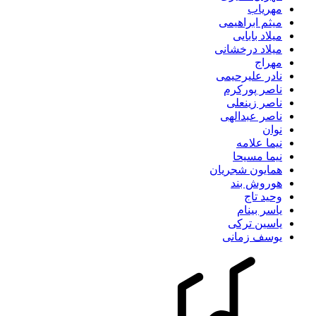
مهریاب
میثم ابراهیمی
میلاد بابایی
میلاد درخشانی
مهراج
نادر علیرحیمی
ناصر پورکرم
ناصر زینعلی
ناصر عبدالهی
نوان
نیما علامه
نیما مسیحا
همایون شجریان
هوروش بند
وحید تاج
یاسر بینام
یاسین ترکی
یوسف زمانی