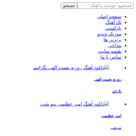
جستجو
صفحه اصلی
تک آهنگ
پادکست
موزیک ویدیو
برترین ها
مداحی
نقشه سایت
تماس با ما
روزبه نعمت الهی
نگرانتم
امیر عظیمی
نیم شب