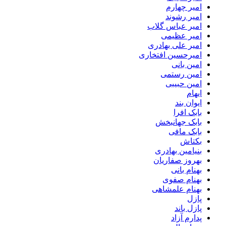
امیر چهارم
امیر رشوند
امیر عباس گلاب
امیر عظیمی
امیر علی بهادری
امیرحسین افتخاری
امین بانی
امین رستمی
امین حبیبی
ایهام
ایوان بند
بابک افرا
بابک جهانبخش
بابک مافی
بکتاش
بنیامین بهادری
بهروز صفاریان
بهنام بانی
بهنام صفوی
بهنام علمشاهی
پازل
پازل باند
پدارم آزاد