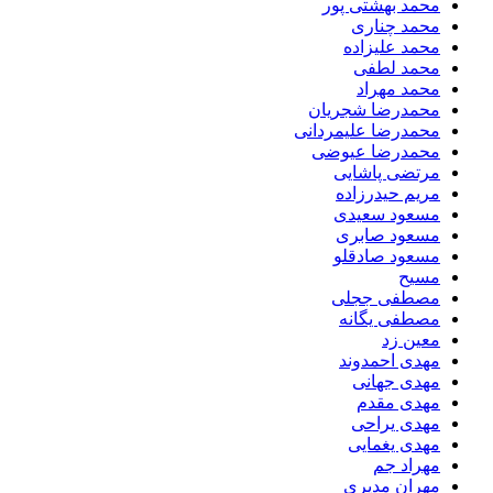
محمد بهشتی پور
محمد چناری
محمد علیزاده
محمد لطفی
محمد مهراد
محمدرضا شجریان
محمدرضا علیمردانی
محمدرضا عیوضی
مرتضی پاشایی
مریم حیدرزاده
مسعود سعیدی
مسعود صابری
مسعود صادقلو
مسیح
مصطفی ججلی
مصطفی یگانه
معین زد
مهدی احمدوند
مهدی جهانی
مهدی مقدم
مهدی یراحی
مهدی یغمایی
مهراد جم
مهران مدیری