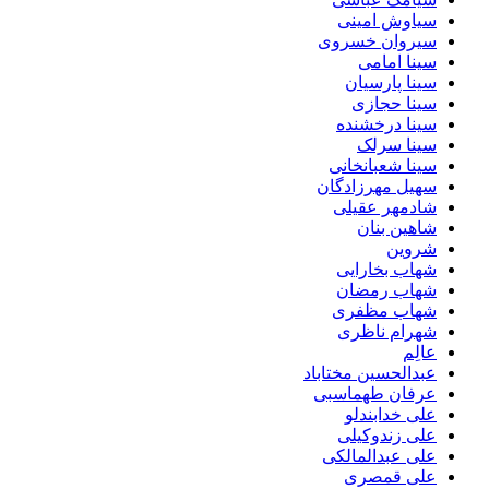
سیاوش امینی
سیروان خسروی
سینا امامی
سینا پارسیان
سینا حجازی
سینا درخشنده
سینا سرلک
سینا شعبانخانی
سهیل مهرزادگان
شادمهر عقیلی
شاهین بنان
شروین
شهاب بخارایی
شهاب رمضان
شهاب مظفری
شهرام ناظری
عالِم
عبدالحسین مختاباد
عرفان طهماسبی
علی خدابندلو
علی زندوکیلی
علی عبدالمالکی
علی قمصری