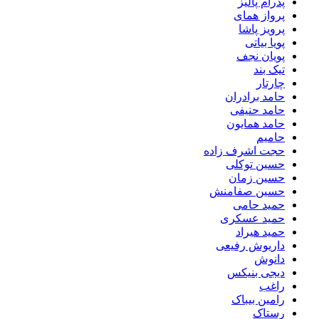
پدرام پالیز
پرواز همای
پرویز پاشا
پویا بیاتی
پویان نجف
تیک بند
چارتار
حامد برادران
حامد حنیفی
حامد همایون
حامیم
حجت اشرف زاده
حسین توکلی
حسین زمان
حسین صفامنش
حمید حامی
حمید عسکری
حمید هیراد
داریوش رفیعی
دانوش
دیجی بنیکس
راغب
رامین بیباک
رستاک