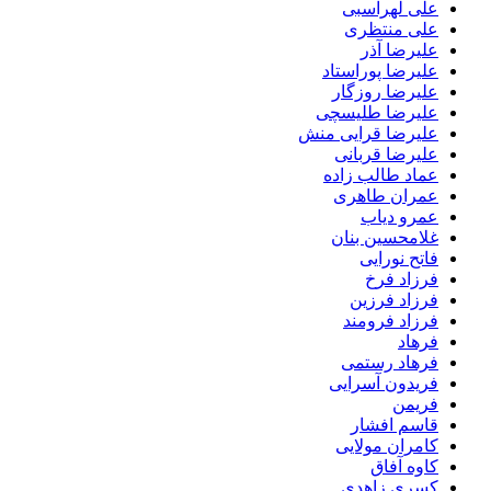
علی لهراسبی
علی منتظری
علیرضا آذر
علیرضا پوراستاد
علیرضا روزگار
علیرضا طلیسچی
علیرضا قرایی منش
علیرضا قربانی
عماد طالب زاده
عمران طاهری
عمرو دیاب
غلامحسین بنان
فاتح نورایی
فرزاد فرخ
فرزاد فرزین
فرزاد فرومند
فرهاد
فرهاد رستمی
فریدون آسرایی
فریمن
قاسم افشار
کامران مولایی
کاوه آفاق
کسری زاهدی