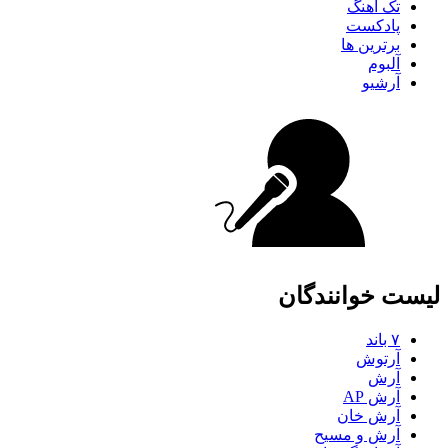
تک آهنگ
پادکست
برترین ها
آلبوم
آرشیو
لیست خوانندگان
۷ باند
آرتوش
آرش
آرش AP
آرش خان
آرش و مسیح