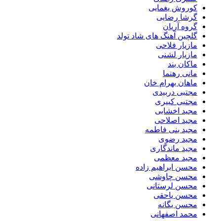
کوروش یغمایی
گرشا رضایی
گروه آریان
گلچین آهنگ های شاد تولد
مازیار فلاحی
مازیار لشنی
ماکان بند
مانی رهنما
ماهان بهرام خان
مجتبی دربیدی
مجتبی کبیری
مجید اخشابی
مجید اصلاحی
مجید بنی فاطمه
مجید رضوی
مجید ماندگاری
مجید معظمی
محسن ابراهیم زاده
محسن چاوشی
محسن لرستانی
محسن یاحقی
محسن یگانه
محمد اصفهانی