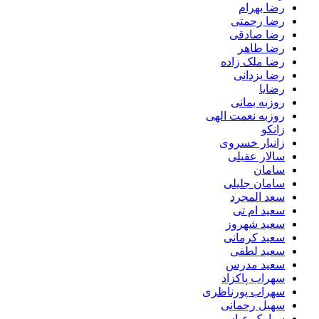
رضا بهرام
رضا رحمتی
رضا صادقی
رضا طاهر
رضا ملک زاده
رضا یزدانی
رضایا
روزبه بمانى
روزبه نعمت الهی
زانکو
زانیار خسروی
سالار عقیلی
سامان
سامان جلیلی
سعد المجرد
سعید ام تی
سعید شهروز
سعید کرمانی
سعید لطفی
سعید مدرس
سهراب پاکزاد
سهراب پورناظری
سهیل رحمانی
سیامک عباسی