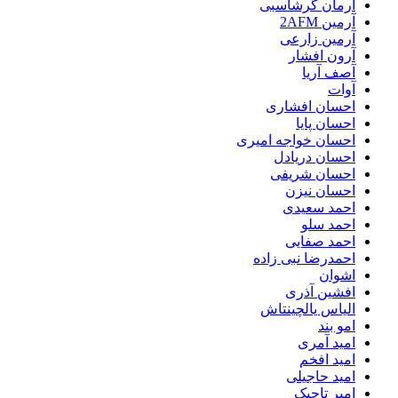
آرمان گرشاسبی
آرمین 2AFM
آرمین زارعی
آرون افشار
آصف آریا
آوات
احسان افشاری
احسان پایا
احسان خواجه امیری
احسان دریادل
احسان شریفی
احسان نیزن
احمد سعیدی
احمد سلو
احمد صفایی
احمدرضا نبی زاده
اشوان
افشین آذری
الیاس یالچینتاش
امو بند
امید آمری
امید افخم
امید حاجیلی
امیر تاجیک