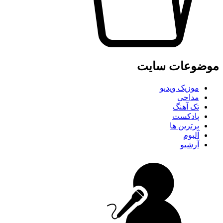
موضوعات سایت
موزیک ویدیو
مداحی
تک آهنگ
پادکست
برترین ها
آلبوم
آرشیو