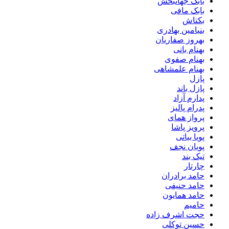
بابک جهانبخش
بابک مافی
بکتاش
بنیامین بهادری
بهروز صفاریان
بهنام بانی
بهنام صفوی
بهنام علمشاهی
پازل
پازل باند
پدارم آزاد
پدرام پالیز
پرواز همای
پرویز پاشا
پویا بیاتی
پویان نجف
تیک بند
چارتار
حامد برادران
حامد حنیفی
حامد همایون
حامیم
حجت اشرف زاده
حسین توکلی