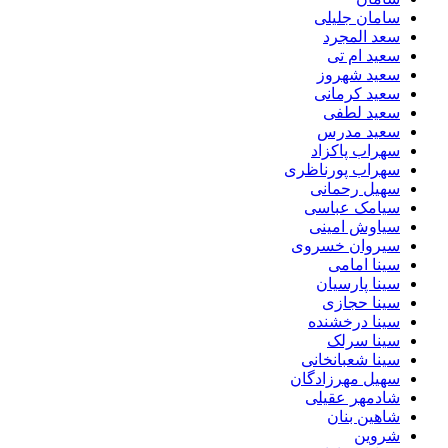
سامان جلیلی
سعد المجرد
سعید ام تی
سعید شهروز
سعید کرمانی
سعید لطفی
سعید مدرس
سهراب پاکزاد
سهراب پورناظری
سهیل رحمانی
سیامک عباسی
سیاوش امینی
سیروان خسروی
سینا امامی
سینا پارسیان
سینا حجازی
سینا درخشنده
سینا سرلک
سینا شعبانخانی
سهیل مهرزادگان
شادمهر عقیلی
شاهین بنان
شروین