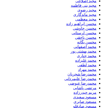
مجید اصلاحی
مجید بنی فاطمه
مجید رضوی
مجید ماندگاری
مجید معظمی
محسن ابراهیم زاده
محسن چاوشی
محسن لرستانی
محسن یاحقی
محسن یگانه
محمد اصفهانی
محمد بهشتی پور
محمد چناری
محمد علیزاده
محمد لطفی
محمد مهراد
محمدرضا شجریان
محمدرضا علیمردانی
محمدرضا عیوضی
مرتضی پاشایی
مریم حیدرزاده
مسعود سعیدی
مسعود صابری
مسعود صادقلو