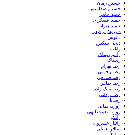
حسین زمان
حسین صفامنش
حمید حامی
حمید عسکری
حمید هیراد
داریوش رفیعی
دانوش
دیجی بنیکس
راغب
رامین بیباک
رستاک
رضا بهرام
رضا رحمتی
رضا صادقی
رضا طاهر
رضا ملک زاده
رضا یزدانی
رضایا
روزبه بمانى
روزبه نعمت الهی
زانکو
زانیار خسروی
سالار عقیلی
سامان