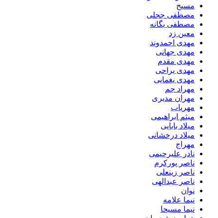
مسیح
مصطفی ججلی
مصطفی یگانه
معین زد
مهدی احمدوند
مهدی جهانی
مهدی مقدم
مهدی یراحی
مهدی یغمایی
مهراد جم
مهران مدیری
مهریاب
میثم ابراهیمی
میلاد بابایی
میلاد درخشانی
مهراج
نادر علیرحیمی
ناصر پورکرم
ناصر زینعلی
ناصر عبدالهی
نوان
نیما علامه
نیما مسیحا