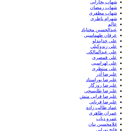
شهاب بخارایی
شهاب رمضان
شهاب مظفری
شهرام ناظری
عالِم
عبدالحسین مختاباد
عرفان طهماسبی
علی خدابندلو
علی زندوکیلی
علی عبدالمالکی
علی قمصری
علی لهراسبی
علی منتظری
علیرضا آذر
علیرضا پوراستاد
علیرضا روزگار
علیرضا طلیسچی
علیرضا قرایی منش
علیرضا قربانی
عماد طالب زاده
عمران طاهری
عمرو دیاب
غلامحسین بنان
فاتح نورایی