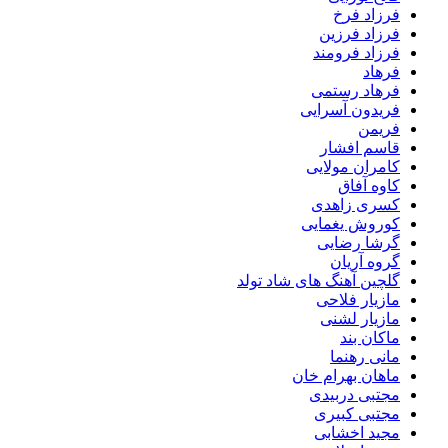
فرزاد فرخ
فرزاد فرزین
فرزاد فرومند
فرهاد
فرهاد رستمی
فریدون آسرایی
فریمن
قاسم افشار
کامران مولایی
کاوه آفاق
کسری زاهدی
کوروش یغمایی
گرشا رضایی
گروه آریان
گلچین آهنگ های شاد تولد
مازیار فلاحی
مازیار لشنی
ماکان بند
مانی رهنما
ماهان بهرام خان
مجتبی دربیدی
مجتبی کبیری
مجید اخشابی