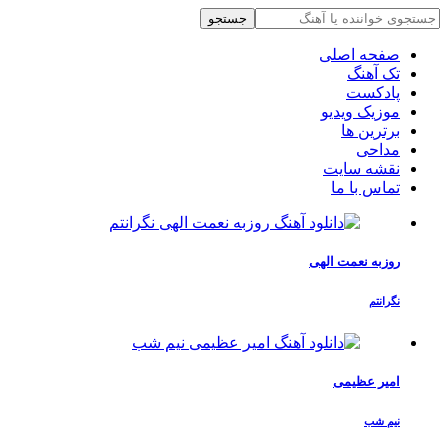
جستجو
صفحه اصلی
تک آهنگ
پادکست
موزیک ویدیو
برترین ها
مداحی
نقشه سایت
تماس با ما
روزبه نعمت الهی
نگرانتم
امیر عظیمی
نیم شب