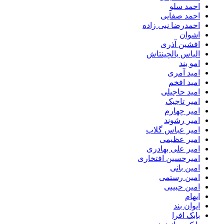
احمد سلو
احمد صفایی
احمدرضا نبی زاده
اشوان
افشین آذری
الیاس یالچینتاش
امو بند
امید آمری
امید افخم
امید حاجیلی
امیر تاجیک
امیر چهارم
امیر رشوند
امیر عباس گلاب
امیر عظیمی
امیر علی بهادری
امیرحسین افتخاری
امین بانی
امین رستمی
امین حبیبی
ایهام
ایوان بند
بابک افرا