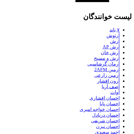
لیست خوانندگان
۷ باند
آرتوش
آرش
آرش AP
آرش خان
آرش و مسیح
آرمان گرشاسبی
آرمین 2AFM
آرمین زارعی
آرون افشار
آصف آریا
آوات
احسان افشاری
احسان پایا
احسان خواجه امیری
احسان دریادل
احسان شریفی
احسان نیزن
احمد سعیدی