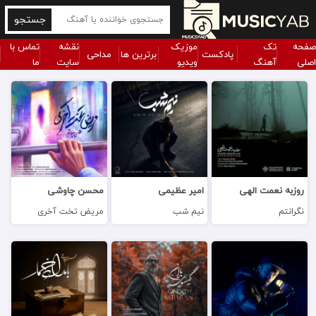
جستجو
صفحه
تک
موزیک
نقشه
تماس با
پادکست
برترین ها
مداحی
اصلی
آهنگ
ویدیو
سایت
ما
روزبه نعمت الهی
امیر عظیمی
محسن چاوشی
نگرانتم
نیم شب
مریض تخت آخری