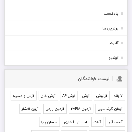
پادکست
برترین ها
آلبوم
آرشیو
لیست خوانندگان
۷ باند
آرتوش
آرش
آرش AP
آرش خان
آرش و مسیح
آرمان گرشاسبی
آرمین 2AFM
آرمین زارعی
آرون افشار
آصف آریا
آوات
احسان افشاری
احسان پایا