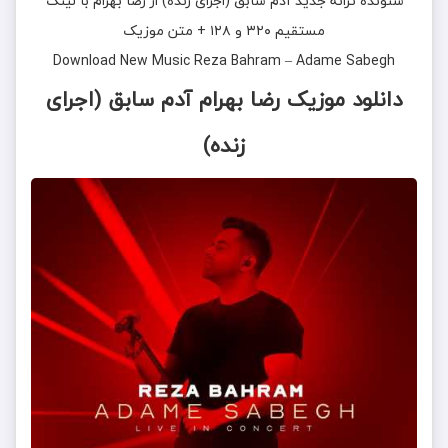
شنونده ترانه جدید
آدم سابق (اجرای زنده)
از
رضا بهرام
با لینک
مستقیم ۳۲۰ و ۱۲۸ + متن موزیک
Download New Music
Reza Bahram
–
Adame Sabegh
دانلود موزیک رضا بهرام آدم سابق (اجرای
زنده)