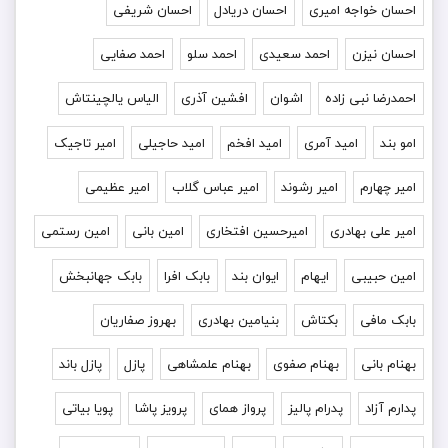
احسان خواجه امیری
احسان دریادل
احسان شریفی
احسان نیزن
احمد سعیدی
احمد سلو
احمد صفایی
احمدرضا نبی زاده
اشوان
افشین آذری
الیاس یالچینتاش
امو بند
امید آمری
امید افخم
امید حاجیلی
امیر تاجیک
امیر چهارم
امیر رشوند
امیر عباس گلاب
امیر عظیمی
امیر علی بهادری
امیرحسین افتخاری
امین بانی
امین رستمی
امین حبیبی
ایهام
ایوان بند
بابک افرا
بابک جهانبخش
بابک مافی
بکتاش
بنیامین بهادری
بهروز صفاریان
بهنام بانی
بهنام صفوی
بهنام علمشاهی
پازل
پازل باند
پدارم آزاد
پدرام پالیز
پرواز همای
پرویز پاشا
پویا بیاتی