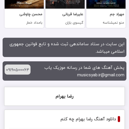
مهراد جم
علیرضا قربانی
محسن چاوشی
منو نمیشناسه
گیسوی باران
بامداد خمار
این سایت در ستاد ساماندهی ثبت شده و تابع قوانین جمهوری
اسلامی میباشد.
پخش آهنگ های شما در رسانه موزیک یاب
09190500064
musicsyab.ir@gmail.com
رضا بهرام
دانلود آهنگ رضا بهرام چه کنم