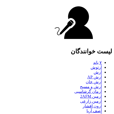
لیست خوانندگان
۷ باند
آرتوش
آرش
آرش AP
آرش خان
آرش و مسیح
آرمان گرشاسبی
آرمین 2AFM
آرمین زارعی
آرون افشار
آصف آریا