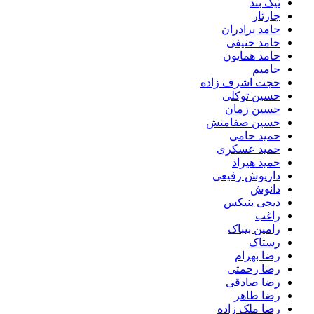
تیک بند
چارتار
حامد برادران
حامد حنیفی
حامد همایون
حامیم
حجت اشرف زاده
حسین توکلی
حسین زمان
حسین صفامنش
حمید حامی
حمید عسکری
حمید هیراد
داریوش رفیعی
دانوش
دیجی بنیکس
راغب
رامین بیباک
رستاک
رضا بهرام
رضا رحمتی
رضا صادقی
رضا طاهر
رضا ملک زاده