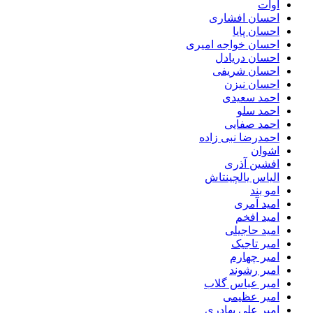
آوات
احسان افشاری
احسان پایا
احسان خواجه امیری
احسان دریادل
احسان شریفی
احسان نیزن
احمد سعیدی
احمد سلو
احمد صفایی
احمدرضا نبی زاده
اشوان
افشین آذری
الیاس یالچینتاش
امو بند
امید آمری
امید افخم
امید حاجیلی
امیر تاجیک
امیر چهارم
امیر رشوند
امیر عباس گلاب
امیر عظیمی
امیر علی بهادری