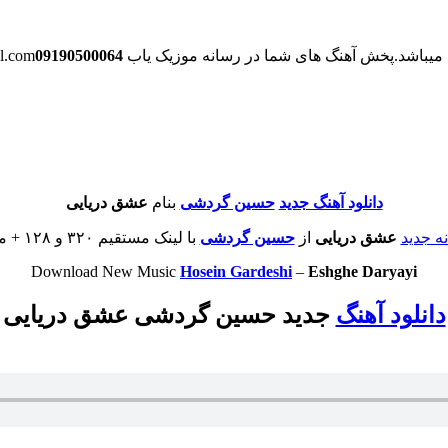
میباشد.
پخش آهنگ های شما در رسانه موزیک یاب musicsyab.ir@gmail.com
09190500064
دانلود آهنگ جدید
حسین گردشی
بنام
عشق دریایی
نه جدید
عشق دریایی
از
حسین گردشی
با لینک مستقیم ۳۲۰ و ۱۲۸ + متن موزیک
Download New Music
Hosein Gardeshi
–
Eshghe Daryayi
دانلود آهنگ
جدید حسین گردشی عشق دریایی