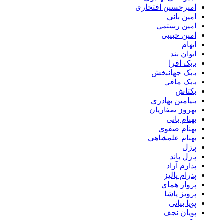
امیرحسین افتخاری
امین بانی
امین رستمی
امین حبیبی
ایهام
ایوان بند
بابک افرا
بابک جهانبخش
بابک مافی
بکتاش
بنیامین بهادری
بهروز صفاریان
بهنام بانی
بهنام صفوی
بهنام علمشاهی
پازل
پازل باند
پدارم آزاد
پدرام پالیز
پرواز همای
پرویز پاشا
پویا بیاتی
پویان نجف