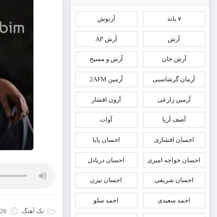
۷ باند
آرتوش
آرش
آرش AP
آرش خان
آرش و مسیح
آرمان گرشاسبی
آرمین 2AFM
آرمین زارعی
آرون افشار
آصف آریا
آوات
احسان افشاری
احسان پایا
احسان خواجه امیری
احسان دریادل
احسان شریفی
احسان نیزن
احمد سعیدی
احمد سلو
تک آهنگ
26 جولای 2026