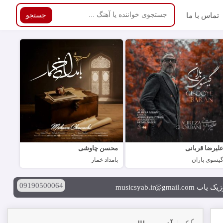
تماس با ما
جستجو
لیرضا قربانی
محسن چاوشی
یسوی باران
بامداد خمار
09190500064
musicsyab.ir