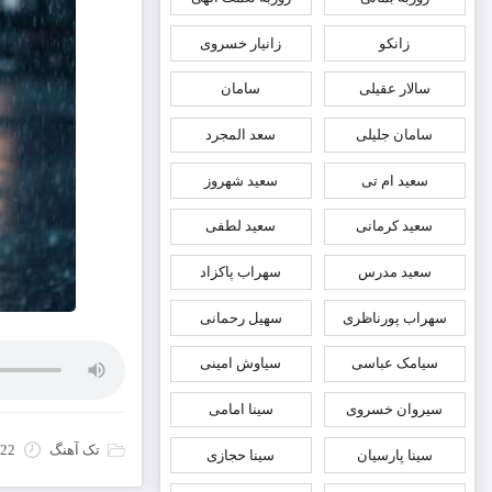
زانکو
زانیار خسروی
سالار عقیلی
سامان
سامان جلیلی
سعد المجرد
سعید ام تی
سعید شهروز
سعید کرمانی
سعید لطفی
سعید مدرس
سهراب پاکزاد
سهراب پورناظری
سهیل رحمانی
سیامک عباسی
سیاوش امینی
سیروان خسروی
سینا امامی
تک آهنگ
22 نوامبر 2025
سینا پارسیان
سینا حجازی