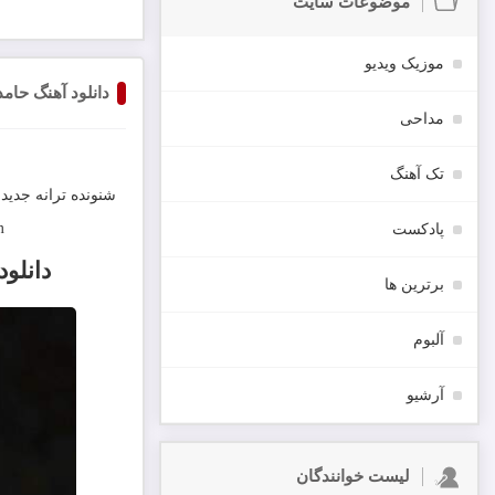
موضوعات سایت
موزیک ویدیو
دانلود آهنگ حام
مداحی
تک آهنگ
شنونده ترانه جدید
m
پادکست
دانلود
برترین ها
آلبوم
آرشیو
لیست خوانندگان