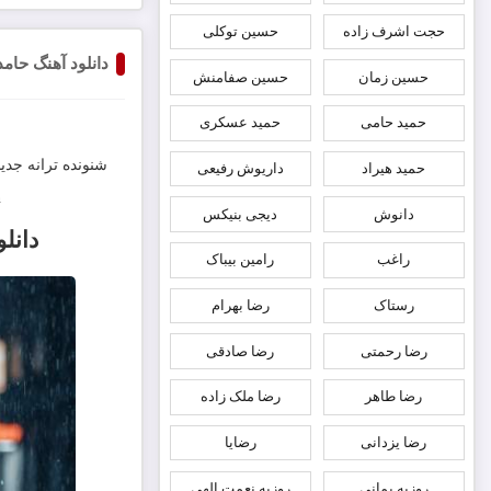
حجت اشرف زاده
حسین توکلی
دانلود آهنگ حامد
حسین زمان
حسین صفامنش
حمید حامی
حمید عسکری
شنونده ترانه جدید
حمید هیراد
داریوش رفیعی
n
دانوش
دیجی بنیکس
دانلو
راغب
رامین بیباک
رستاک
رضا بهرام
رضا رحمتی
رضا صادقی
رضا طاهر
رضا ملک زاده
رضا یزدانی
رضایا
روزبه بمانى
روزبه نعمت الهی