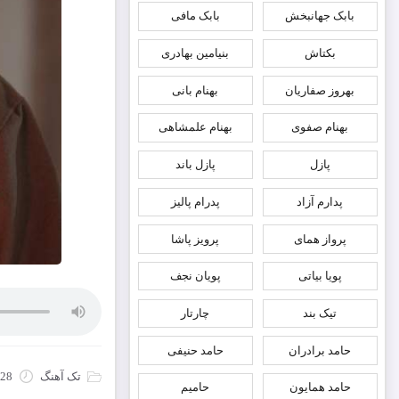
بابک جهانبخش
بابک مافی
بکتاش
بنیامین بهادری
بهروز صفاریان
بهنام بانی
بهنام صفوی
بهنام علمشاهی
پازل
پازل باند
پدارم آزاد
پدرام پالیز
پرواز همای
پرویز پاشا
پویا بیاتی
پویان نجف
تیک بند
چارتار
حامد برادران
حامد حنیفی
تک آهنگ
28 دسامبر 2025
حامد همایون
حامیم