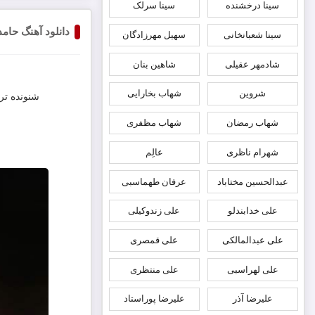
سینا درخشنده
سینا سرلک
دانلود آهنگ حامد
سینا شعبانخانی
سهیل مهرزادگان
شادمهر عقیلی
شاهین بنان
شروین
شهاب بخارایی
شنونده ترا
شهاب رمضان
شهاب مظفری
شهرام ناظری
عالِم
عبدالحسین مختاباد
عرفان طهماسبی
علی خدابندلو
علی زندوکیلی
علی عبدالمالکی
علی قمصری
علی لهراسبی
علی منتظری
علیرضا آذر
علیرضا پوراستاد