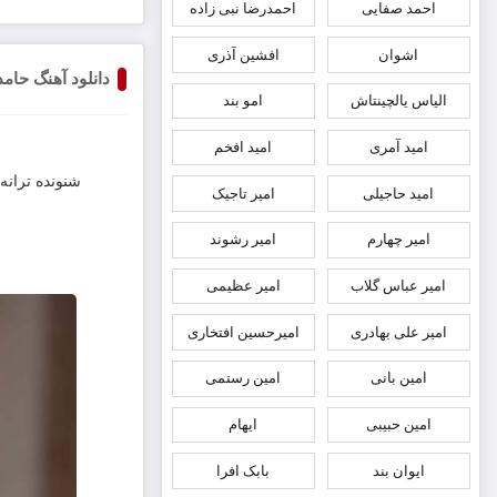
احمد صفایی
احمدرضا نبی زاده
اشوان
افشین آذری
دانلود آهنگ حامد
الیاس یالچینتاش
امو بند
امید آمری
امید افخم
شنونده ترانه
امید حاجیلی
امیر تاجیک
امیر چهارم
امیر رشوند
امیر عباس گلاب
امیر عظیمی
امیر علی بهادری
امیرحسین افتخاری
امین بانی
امین رستمی
امین حبیبی
ایهام
ایوان بند
بابک افرا