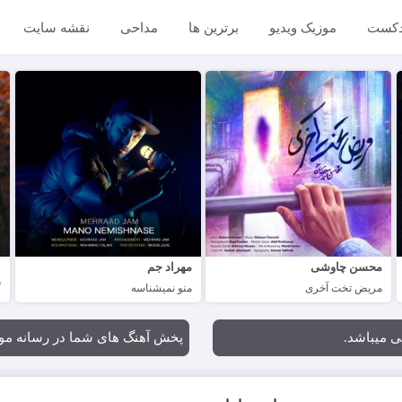
دکست
موزیک ویدیو
برترین ها
مداحی
نقشه سایت
محسن چاوشی
مهراد جم
ع
مریض تخت آخری
منو نمیشناسه
گ
ی میباشد.
پخش آهنگ های شما در رسانه موزیک یاب @gmail.com