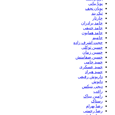
پویا بیاتی
پویان نجف
تیک بند
چارتار
حامد برادران
حامد حنیفی
حامد همایون
حامیم
حجت اشرف زاده
حسین توکلی
حسین زمان
حسین صفامنش
حمید حامی
حمید عسکری
حمید هیراد
داریوش رفیعی
دانوش
دیجی بنیکس
راغب
رامین بیباک
رستاک
رضا بهرام
رضا رحمتی