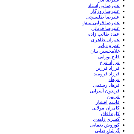
علیرضا پوراستاد
علیرضا روزگار
علیرضا طلیسچی
علیرضا قرایی منش
علیرضا قربانی
عماد طالب زاده
عمران طاهری
عمرو دیاب
غلامحسین بنان
فاتح نورایی
فرزاد فرخ
فرزاد فرزین
فرزاد فرومند
فرهاد
فرهاد رستمی
فریدون آسرایی
فریمن
قاسم افشار
کامران مولایی
کاوه آفاق
کسری زاهدی
کوروش یغمایی
گرشا رضایی