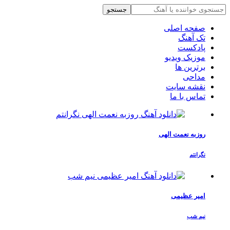
جستجو
صفحه اصلی
تک آهنگ
پادکست
موزیک ویدیو
برترین ها
مداحی
نقشه سایت
تماس با ما
روزبه نعمت الهی
نگرانتم
امیر عظیمی
نیم شب