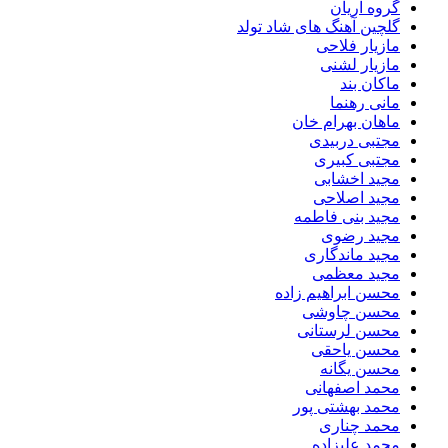
گروه آریان
گلچین آهنگ های شاد تولد
مازیار فلاحی
مازیار لشنی
ماکان بند
مانی رهنما
ماهان بهرام خان
مجتبی دربیدی
مجتبی کبیری
مجید اخشابی
مجید اصلاحی
مجید بنی فاطمه
مجید رضوی
مجید ماندگاری
مجید معظمی
محسن ابراهیم زاده
محسن چاوشی
محسن لرستانی
محسن یاحقی
محسن یگانه
محمد اصفهانی
محمد بهشتی پور
محمد چناری
محمد علیزاده