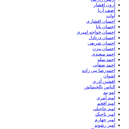
آرون افشار
آصف آریا
آوات
احسان افشاری
احسان پایا
احسان خواجه امیری
احسان دریادل
احسان شریفی
احسان نیزن
احمد سعیدی
احمد سلو
احمد صفایی
احمدرضا نبی زاده
اشوان
افشین آذری
الیاس یالچینتاش
امو بند
امید آمری
امید افخم
امید حاجیلی
امیر تاجیک
امیر چهارم
امیر رشوند