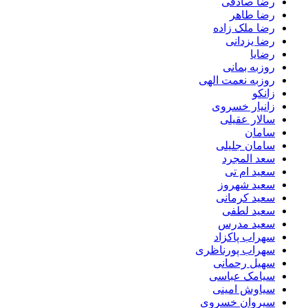
رضا صادقی
رضا طاهر
رضا ملک زاده
رضا یزدانی
رضایا
روزبه بمانى
روزبه نعمت الهی
زانکو
زانیار خسروی
سالار عقیلی
سامان
سامان جلیلی
سعد المجرد
سعید ام تی
سعید شهروز
سعید کرمانی
سعید لطفی
سعید مدرس
سهراب پاکزاد
سهراب پورناظری
سهیل رحمانی
سیامک عباسی
سیاوش امینی
سیروان خسروی