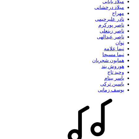
میلاد بابایی
میلاد درخشانی
مهراج
نادر علیرحیمی
ناصر پورکرم
ناصر زینعلی
ناصر عبدالهی
نوان
نیما علامه
نیما مسیحا
همایون شجریان
هوروش بند
وحید تاج
یاسر بینام
یاسین ترکی
یوسف زمانی