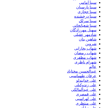
سینا امامی
سینا پارسیان
سینا حجازی
سینا درخشنده
سینا سرلک
سینا شعبانخانی
سهیل مهرزادگان
شادمهر عقیلی
شاهین بنان
شروین
شهاب بخارایی
شهاب رمضان
شهاب مظفری
شهرام ناظری
عالِم
عبدالحسین مختاباد
عرفان طهماسبی
علی خدابندلو
علی زندوکیلی
علی عبدالمالکی
علی قمصری
علی لهراسبی
علی منتظری
علیرضا آذر