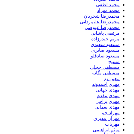
محمد لطفی
محمد مهراد
محمدرضا شجریان
محمدرضا علیمردانی
محمدرضا عیوضی
مرتضی پاشایی
مریم حیدرزاده
مسعود سعیدی
مسعود صابری
مسعود صادقلو
مسیح
مصطفی ججلی
مصطفی یگانه
معین زد
مهدی احمدوند
مهدی جهانی
مهدی مقدم
مهدی یراحی
مهدی یغمایی
مهراد جم
مهران مدیری
مهریاب
میثم ابراهیمی