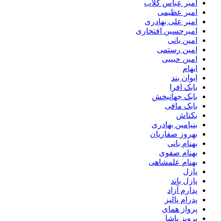
امیر عباس گلاب
امیر عظیمی
امیر علی بهادری
امیرحسین افتخاری
امین بانی
امین رستمی
امین حبیبی
ایهام
ایوان بند
بابک افرا
بابک جهانبخش
بابک مافی
بکتاش
بنیامین بهادری
بهروز صفاریان
بهنام بانی
بهنام صفوی
بهنام علمشاهی
پازل
پازل باند
پدارم آزاد
پدرام پالیز
پرواز همای
پرویز پاشا