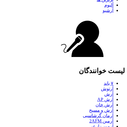
آلبوم
آرشیو
لیست خوانندگان
۷ باند
آرتوش
آرش
آرش AP
آرش خان
آرش و مسیح
آرمان گرشاسبی
آرمین 2AFM
آرمین زارعی