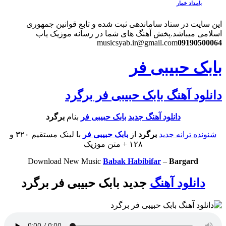
بامداد خمار
این سایت در ستاد ساماندهی ثبت شده و تابع قوانین جمهوری
اسلامی میباشد.
پخش آهنگ های شما در رسانه موزیک یاب
musicsyab.ir@gmail.com
09190500064
بابک حبیبی فر
دانلود آهنگ بابک حبیبی فر برگرد
دانلود آهنگ جدید
بابک حبیبی فر
بنام
برگرد
شنونده ترانه جدید
برگرد
از
بابک حبیبی فر
با لینک مستقیم ۳۲۰ و
۱۲۸ + متن موزیک
Download New Music
Babak Habibifar
–
Bargard
دانلود آهنگ
جدید بابک حبیبی فر برگرد