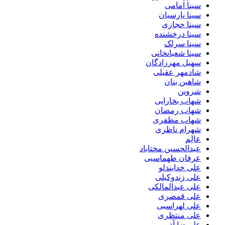
سینا امامی
سینا پارسیان
سینا حجازی
سینا درخشنده
سینا سرلک
سینا شعبانخانی
سهیل مهرزادگان
شادمهر عقیلی
شاهین بنان
شروین
شهاب بخارایی
شهاب رمضان
شهاب مظفری
شهرام ناظری
عالِم
عبدالحسین مختاباد
عرفان طهماسبی
علی خدابندلو
علی زندوکیلی
علی عبدالمالکی
علی قمصری
علی لهراسبی
علی منتظری
علیرضا آذر