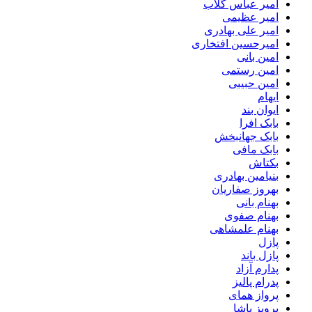
امیر عباس گلاب
امیر عظیمی
امیر علی بهادری
امیرحسین افتخاری
امین بانی
امین رستمی
امین حبیبی
ایهام
ایوان بند
بابک افرا
بابک جهانبخش
بابک مافی
بکتاش
بنیامین بهادری
بهروز صفاریان
بهنام بانی
بهنام صفوی
بهنام علمشاهی
پازل
پازل باند
پدارم آزاد
پدرام پالیز
پرواز همای
پرویز پاشا