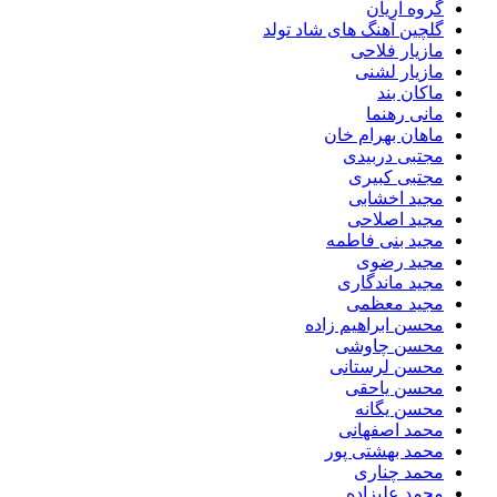
گروه آریان
گلچین آهنگ های شاد تولد
مازیار فلاحی
مازیار لشنی
ماکان بند
مانی رهنما
ماهان بهرام خان
مجتبی دربیدی
مجتبی کبیری
مجید اخشابی
مجید اصلاحی
مجید بنی فاطمه
مجید رضوی
مجید ماندگاری
مجید معظمی
محسن ابراهیم زاده
محسن چاوشی
محسن لرستانی
محسن یاحقی
محسن یگانه
محمد اصفهانی
محمد بهشتی پور
محمد چناری
محمد علیزاده