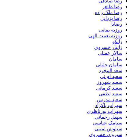
رضا صادقی
رضا طاهر
رضا ملک زاده
رضا یزدانی
رضایا
روزبه بمانى
روزبه نعمت الهی
زانکو
زانیار خسروی
سالار عقیلی
سامان
سامان جلیلی
سعد المجرد
سعید ام تی
سعید شهروز
سعید کرمانی
سعید لطفی
سعید مدرس
سهراب پاکزاد
سهراب پورناظری
سهیل رحمانی
سیامک عباسی
سیاوش امینی
سیروان خسروی