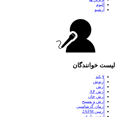
آلبوم
آرشیو
لیست خوانندگان
۷ باند
آرتوش
آرش
آرش AP
آرش خان
آرش و مسیح
آرمان گرشاسبی
آرمین 2AFM
آرمین زارعی