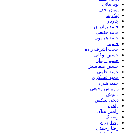
پویا بیاتی
پویان نجف
تیک بند
چارتار
حامد برادران
حامد حنیفی
حامد همایون
حامیم
حجت اشرف زاده
حسین توکلی
حسین زمان
حسین صفامنش
حمید حامی
حمید عسکری
حمید هیراد
داریوش رفیعی
دانوش
دیجی بنیکس
راغب
رامین بیباک
رستاک
رضا بهرام
رضا رحمتی