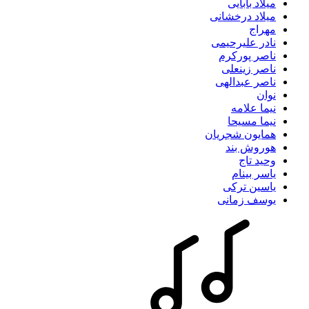
میلاد بابایی
میلاد درخشانی
مهراج
نادر علیرحیمی
ناصر پورکرم
ناصر زینعلی
ناصر عبدالهی
نوان
نیما علامه
نیما مسیحا
همایون شجریان
هوروش بند
وحید تاج
یاسر بینام
یاسین ترکی
یوسف زمانی