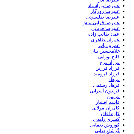
علیرضا پوراستاد
علیرضا روزگار
علیرضا طلیسچی
علیرضا قرایی منش
علیرضا قربانی
عماد طالب زاده
عمران طاهری
عمرو دیاب
غلامحسین بنان
فاتح نورایی
فرزاد فرخ
فرزاد فرزین
فرزاد فرومند
فرهاد
فرهاد رستمی
فریدون آسرایی
فریمن
قاسم افشار
کامران مولایی
کاوه آفاق
کسری زاهدی
کوروش یغمایی
گرشا رضایی