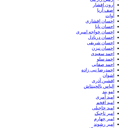
آرون افشار
آصف آریا
آوات
احسان افشاری
احسان پایا
احسان خواجه امیری
احسان دریادل
احسان شریفی
احسان نیزن
احمد سعیدی
احمد سلو
احمد صفایی
احمدرضا نبی زاده
اشوان
افشین آذری
الیاس یالچینتاش
امو بند
امید آمری
امید افخم
امید حاجیلی
امیر تاجیک
امیر چهارم
امیر رشوند