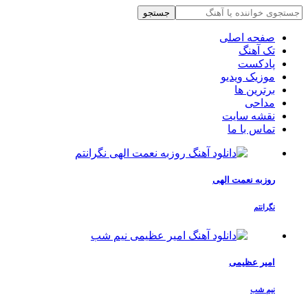
جستجو
صفحه اصلی
تک آهنگ
پادکست
موزیک ویدیو
برترین ها
مداحی
نقشه سایت
تماس با ما
روزبه نعمت الهی
نگرانتم
امیر عظیمی
نیم شب