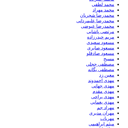
محمد لطفی
محمد مهراد
محمدرضا شجریان
محمدرضا علیمردانی
محمدرضا عیوضی
مرتضی پاشایی
مریم حیدرزاده
مسعود سعیدی
مسعود صابری
مسعود صادقلو
مسیح
مصطفی ججلی
مصطفی یگانه
معین زد
مهدی احمدوند
مهدی جهانی
مهدی مقدم
مهدی یراحی
مهدی یغمایی
مهراد جم
مهران مدیری
مهریاب
میثم ابراهیمی