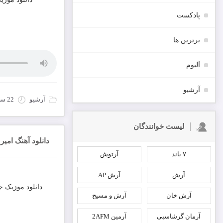
پادکست
برترین ها
آلبوم
آرشیو
آرشیو
22 سپتامبر 2022
لیست خوانندگان
دانلود آهنگ امی
۷ باند
آرتوش
آرش
آرش AP
دانلود موزیک ج
آرش خان
آرش و مسیح
آرمان گرشاسبی
آرمین 2AFM