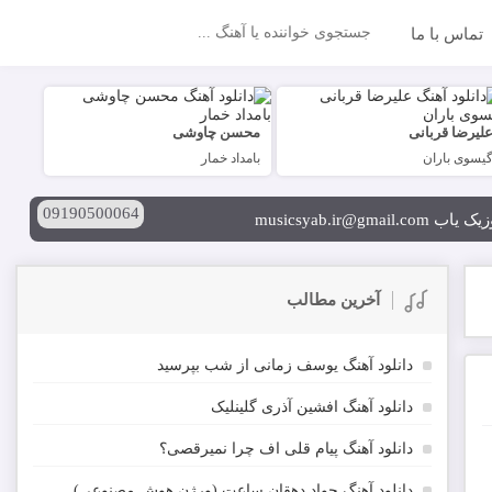
تماس با ما
جستجو
لیرضا قربانی
محسن چاوشی
یسوی باران
بامداد خمار
09190500064
musicsyab.ir
آخرین مطالب
دانلود آهنگ یوسف زمانی از شب بپرسید
دانلود آهنگ افشین آذری گلینلیک
دانلود آهنگ پیام قلی اف چرا نمیرقصی؟
دانلود آهنگ جواد دهقان ساعت (ورژن هوش مصنوعی)