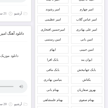
امیر چهارم
امیر رشوند
آرشیو
21 سپتامبر 2022
امیر عباس گلاب
امیر عظیمی
امیر علی بهادری
امیرحسین افتخاری
دانلود آهنگ امی
امین بانی
امین رستمی
امین حبیبی
ایهام
دانلود موزیک 
ایوان بند
بابک افرا
بابک جهانبخش
بابک مافی
بکتاش
بنیامین بهادری
بهروز صفاریان
بهنام بانی
بهنام صفوی
بهنام علمشاهی
آرشیو
20 سپتامبر 2022