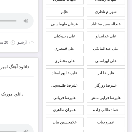
شهرام ناظری
عالِم
عبدالحسین مختاباد
عرفان طهماسبی
علی خدابندلو
علی زندوکیلی
آرشیو
20 سپتامبر 2022
علی عبدالمالکی
علی قمصری
علی لهراسبی
علی منتظری
دانلود آهنگ امی
علیرضا آذر
علیرضا پوراستاد
علیرضا روزگار
علیرضا طلیسچی
دانلود موزیک 
علیرضا قرایی منش
علیرضا قربانی
عماد طالب زاده
عمران طاهری
عمرو دیاب
غلامحسین بنان