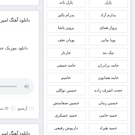
پازل
پازل باند
پدارم آزاد
پدرام پالیز
دانلود آهنگ امی
پرواز همای
پرویز پاشا
پویا بیاتی
پویان نجف
دانلود موزیک جد
تیک بند
چارتار
حامد برادران
حامد حنیفی
حامد همایون
حامیم
حجت اشرف زاده
حسین توکلی
حسین زمان
حسین صفامنش
آرشیو
20 سپتامبر 2022
حمید حامی
حمید عسکری
حمید هیراد
داریوش رفیعی
دانلود آهنگ امی