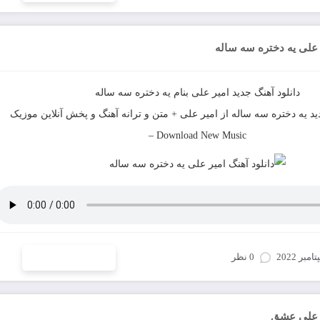
ر علی یه دختره سه ساله
دانلود آهنگ جدید
امیر علی
بنام
یه دختره سه ساله
ید
یه دختره سه ساله
از
امیر علی
+ متن و ترانه آهنگ و پخش آنلاین موزیک
–
Download New Music
0 نظر
ادامه و دانلود
ر علی عشق