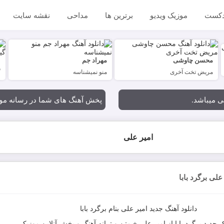
دکست
موزیک ویدیو
برترین ها
مداحی
نقشه سایت
محسن چاوشی
مهراد جم
ع
مریض تخت آخری
منو نمیشناسه
گ
ی میباشد.
پخش آهنگ های شما در رسانه موزیک یاب @gmail.com
امیر علی
علی برگرد بابا
دانلود آهنگ جدید
امیر علی
بنام
برگرد بابا
ک جدید
برگرد بابا
از
امیر علی
+ متن و ترانه آهنگ و پخش آنلاین موزیک