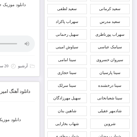
دانلود موزیک ج
سعید کرمانی
سعید لطفی
سعید مدرس
سهراب پاکزاد
سهراب پورناظری
سهیل رحمانی
سیامک عباسی
سیاوش امینی
سیروان خسروی
سینا امامی
آرشیو
20 سپتامبر 2022
سینا پارسیان
سینا حجازی
سینا درخشنده
سینا سرلک
دانلود آهنگ امیر
سینا شعبانخانی
سهیل مهرزادگان
شادمهر عقیلی
شاهین بنان
دانلود موزی
شروین
شهاب بخارایی
شهاب رمضان
شهاب مظفری