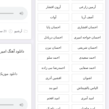
آرمین زارعی
آرون افشار
آصف آریا
آوات
احسان افشاری
احسان پایا
آرشیو
21 سپتامبر 2022
احسان خواجه امیری
احسان دریادل
احسان شریفی
احسان نیزن
دانلود آهنگ امیر
احمد سعیدی
احمد سلو
احمد صفایی
احمدرضا نبی زاده
دانلود موزیک
اشوان
افشین آذری
الیاس یالچینتاش
امو بند
امید آمری
امید افخم
امید حاجیلی
امیر تاجیک