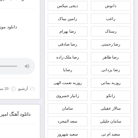
دانوش
دیجی بنیکس
راغب
رامین بیباک
دانلود مو
رستاک
رضا بهرام
رضا رحمتی
رضا صادقی
رضا طاهر
رضا ملک زاده
رضا یزدانی
رضایا
روزبه بمانى
روزبه نعمت الهی
آرشیو
20 سپتامبر 2022
زانکو
زانیار خسروی
سالار عقیلی
سامان
دانلود آهنگ امیر
سامان جلیلی
سعد المجرد
سعید ام تی
سعید شهروز