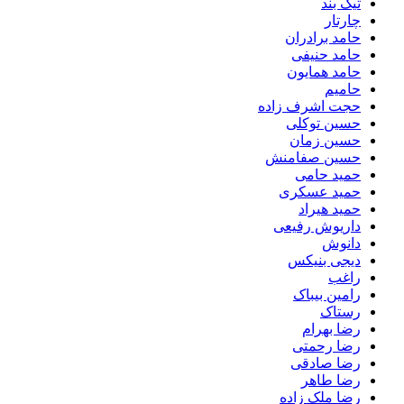
تیک بند
چارتار
حامد برادران
حامد حنیفی
حامد همایون
حامیم
حجت اشرف زاده
حسین توکلی
حسین زمان
حسین صفامنش
حمید حامی
حمید عسکری
حمید هیراد
داریوش رفیعی
دانوش
دیجی بنیکس
راغب
رامین بیباک
رستاک
رضا بهرام
رضا رحمتی
رضا صادقی
رضا طاهر
رضا ملک زاده