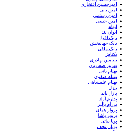
امیرحسین افتخاری
امین بانی
امین رستمی
امین حبیبی
ایهام
ایوان بند
بابک افرا
بابک جهانبخش
بابک مافی
بکتاش
بنیامین بهادری
بهروز صفاریان
بهنام بانی
بهنام صفوی
بهنام علمشاهی
پازل
پازل باند
پدارم آزاد
پدرام پالیز
پرواز همای
پرویز پاشا
پویا بیاتی
پویان نجف