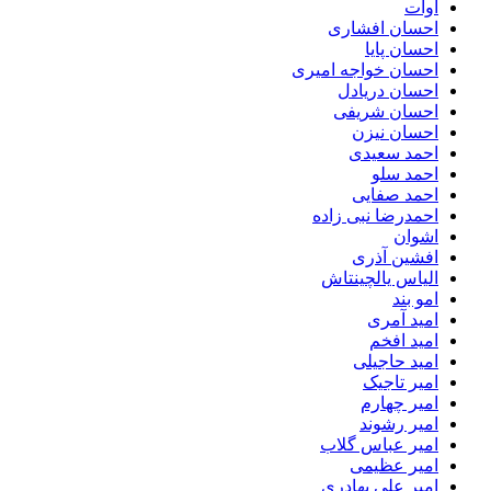
آوات
احسان افشاری
احسان پایا
احسان خواجه امیری
احسان دریادل
احسان شریفی
احسان نیزن
احمد سعیدی
احمد سلو
احمد صفایی
احمدرضا نبی زاده
اشوان
افشین آذری
الیاس یالچینتاش
امو بند
امید آمری
امید افخم
امید حاجیلی
امیر تاجیک
امیر چهارم
امیر رشوند
امیر عباس گلاب
امیر عظیمی
امیر علی بهادری