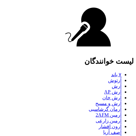
لیست خوانندگان
۷ باند
آرتوش
آرش
آرش AP
آرش خان
آرش و مسیح
آرمان گرشاسبی
آرمین 2AFM
آرمین زارعی
آرون افشار
آصف آریا