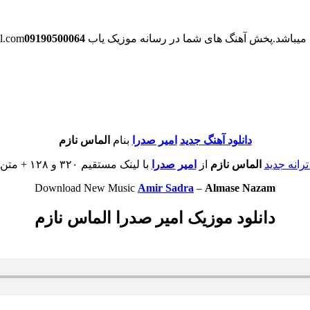
میباشد.
پخش آهنگ های شما در رسانه موزیک یاب musicsyab.ir@gmail.com
09190500064
دانلود آهنگ جدید
امیر صدرا
بنام
الماس نازم
رانه جدید
الماس نازم
از
امیر صدرا
با لینک مستقیم ۳۲۰ و ۱۲۸ + متن موزیک
Download New Music
Amir Sadra
–
Almase Nazam
دانلود موزیک امیر صدرا الماس نازم