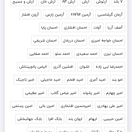
۷ باند
آرتوش
آرش
آرش AP
آرش خان
آرش و مسیح
آرمان گرشاسبی
آرمین 2AFM
آرمین زارعی
آرون افشار
آصف آریا
آوات
احسان افشاری
احسان پایا
احسان خواجه امیری
احسان دریادل
احسان شریفی
احسان نیزن
احمد سعیدی
احمد سلو
احمد صفایی
احمدرضا نبی زاده
اشوان
افشین آذری
الیاس یالچینتاش
امو بند
امید آمری
امید افخم
امید حاجیلی
امیر تاجیک
امیر چهارم
امیر رشوند
امیر عباس گلاب
امیر عظیمی
امیر علی بهادری
امیرحسین افتخاری
امین بانی
امین رستمی
امین حبیبی
ایهام
ایوان بند
بابک افرا
بابک جهانبخش
بابک مافی
بکتاش
بنیامین بهادری
بهروز صفاریان