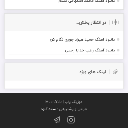
دانلود آهنگ محمد اصفهانی سلام
در انتظار پخش...
دانلود آهنگ حمید هیراد جوری نگام کن
دانلود آهنگ راغب خدایا رحمی
لینک های ویژه
موزیک یاب | MusicYab
طراحی و پشتیبانی :
ساند کلود