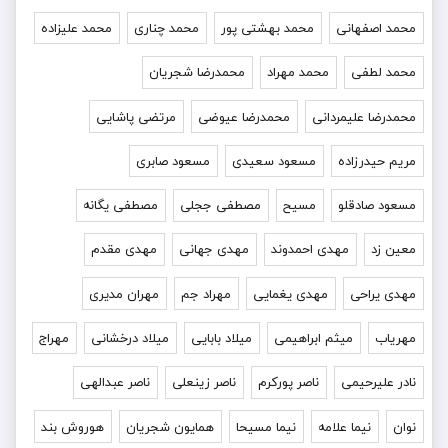
محمد اصفهانی
محمد بهشتی پور
محمد چناری
محمد علیزاده
محمد لطفی
محمد مهراد
محمدرضا شجریان
محمدرضا علیمردانی
محمدرضا عیوضی
مرتضی پاشایی
مریم حیدرزاده
مسعود سعیدی
مسعود صابری
مسعود صادقلو
مسیح
مصطفی ججلی
مصطفی یگانه
معین زد
مهدی احمدوند
مهدی جهانی
مهدی مقدم
مهدی یراحی
مهدی یغمایی
مهراد جم
مهران مدیری
مهریاب
میثم ابراهیمی
میلاد بابایی
میلاد درخشانی
مهراج
نادر علیرحیمی
ناصر پورکرم
ناصر زینعلی
ناصر عبدالهی
نوان
نیما علامه
نیما مسیحا
همایون شجریان
هوروش بند