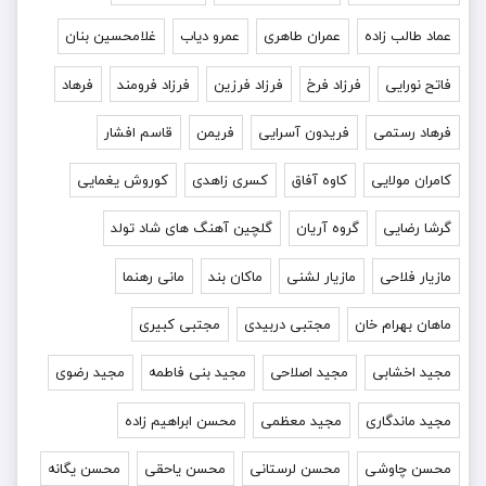
عماد طالب زاده
عمران طاهری
عمرو دیاب
غلامحسین بنان
فاتح نورایی
فرزاد فرخ
فرزاد فرزین
فرزاد فرومند
فرهاد
فرهاد رستمی
فریدون آسرایی
فریمن
قاسم افشار
کامران مولایی
کاوه آفاق
کسری زاهدی
کوروش یغمایی
گرشا رضایی
گروه آریان
گلچین آهنگ های شاد تولد
مازیار فلاحی
مازیار لشنی
ماکان بند
مانی رهنما
ماهان بهرام خان
مجتبی دربیدی
مجتبی کبیری
مجید اخشابی
مجید اصلاحی
مجید بنی فاطمه
مجید رضوی
مجید ماندگاری
مجید معظمی
محسن ابراهیم زاده
محسن چاوشی
محسن لرستانی
محسن یاحقی
محسن یگانه