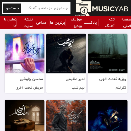
جستجو
صفحه
تک
موزیک
نقشه
تماس با
پادکست
برترین ها
مداحی
اصلی
آهنگ
ویدیو
سایت
ما
روزبه نعمت الهی
امیر عظیمی
محسن چاوشی
نگرانتم
نیم شب
مریض تخت آخری