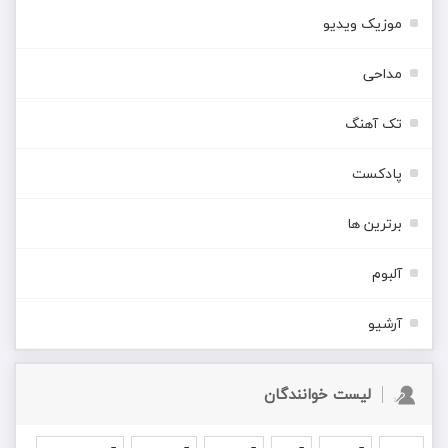
موزیک ویدیو
مداحی
تک آهنگ
پادکست
برترین ها
آلبوم
آرشیو
لیست خوانندگان