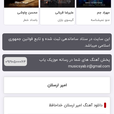
مهراد جم
علیرضا قربانی
محسن چاوشی
منو نمیشناسه
گیسوی باران
بامداد خمار
این سایت در ستاد ساماندهی ثبت شده و تابع قوانین جمهوری
اسلامی میباشد.
پخش آهنگ های شما در رسانه موزیک یاب
09190500064
musicsyab.ir@gmail.com
امیر ارسلان
دانلود آهنگ امیر ارسلان خداحافظ