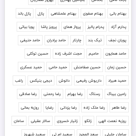
بهنام بانی
بهنام صفوی
بهنام علمشاهی
پازل
پازل باند
پدارم آزاد
پدرام پالیز
پرواز همای
پرویز پاشا
پویا بیاتی
پویان نجف
تیک بند
چارتار
حامد برادران
حامد حنیفی
حامد همایون
حامیم
حجت اشرف زاده
حسین توکلی
حسین زمان
حسین صفامنش
حمید حامی
حمید عسکری
حمید هیراد
داریوش رفیعی
دانوش
دیجی بنیکس
راغب
رامین بیباک
رستاک
رضا بهرام
رضا رحمتی
رضا صادقی
رضا طاهر
رضا ملک زاده
رضا یزدانی
رضایا
روزبه بمانى
روزبه نعمت الهی
زانکو
زانیار خسروی
سالار عقیلی
سامان
سامان جلیلی
سعد المجرد
سعید ام تی
سعید شهروز