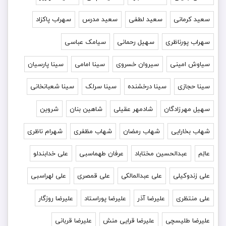
سعید کرمانی
سعید لطفی
سعید مدرس
سهراب پاکزاد
سهراب پورناظری
سهیل رحمانی
سیامک عباسی
سیاوش امینی
سیروان خسروی
سینا امامی
سینا پارسیان
سینا حجازی
سینا درخشنده
سینا سرلک
سینا شعبانخانی
سهیل مهرزادگان
شادمهر عقیلی
شاهین بنان
شروین
شهاب بخارایی
شهاب رمضان
شهاب مظفری
شهرام ناظری
عالِم
عبدالحسین مختاباد
عرفان طهماسبی
علی خدابندلو
علی زندوکیلی
علی عبدالمالکی
علی قمصری
علی لهراسبی
علی منتظری
علیرضا آذر
علیرضا پوراستاد
علیرضا روزگار
علیرضا طلیسچی
علیرضا قرایی منش
علیرضا قربانی