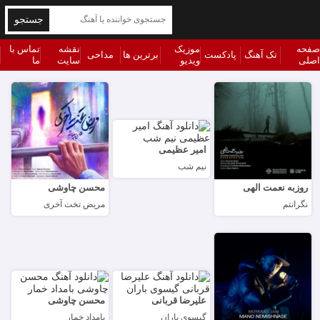
جستجو
صفحه
موزیک
نقشه
تماس با
تک آهنگ
پادکست
برترین ها
مداحی
اصلی
ویدیو
سایت
ما
امیر عظیمی
نیم شب
روزبه نعمت الهی
محسن چاوشی
نگرانتم
مریض تخت آخری
علیرضا قربانی
محسن چاوشی
گیسوی باران
بامداد خمار