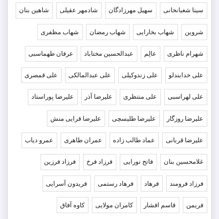
سینا شعبانخانی
سهیل مهرزادگان
شادمهر عقیلی
شاهین بنان
شروین
شهاب بخارایی
شهاب رمضان
شهاب مظفری
شهرام ناظری
عالِم
عبدالحسین مختاباد
عرفان طهماسبی
علی خدابندلو
علی زندوکیلی
علی عبدالمالکی
علی قمصری
علی لهراسبی
علی منتظری
علیرضا آذر
علیرضا پوراستاد
علیرضا روزگار
علیرضا طلیسچی
علیرضا قرایی منش
علیرضا قربانی
عماد طالب زاده
عمران طاهری
عمرو دیاب
غلامحسین بنان
فاتح نورایی
فرزاد فرخ
فرزاد فرزین
فرزاد فرومند
فرهاد
فرهاد رستمی
فریدون آسرایی
فریمن
قاسم افشار
کامران مولایی
کاوه آفاق