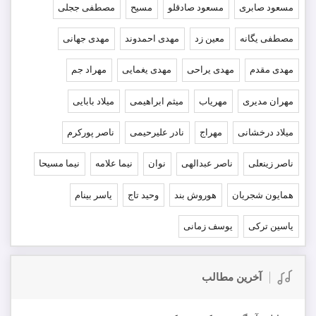
مسعود صابری
مسعود صادقلو
مسیح
مصطفی ججلی
مصطفی یگانه
معین زد
مهدی احمدوند
مهدی جهانی
مهدی مقدم
مهدی یراحی
مهدی یغمایی
مهراد جم
مهران مدیری
مهریاب
میثم ابراهیمی
میلاد بابایی
میلاد درخشانی
مهراج
نادر علیرحیمی
ناصر پورکرم
ناصر زینعلی
ناصر عبدالهی
نوان
نیما علامه
نیما مسیحا
همایون شجریان
هوروش بند
وحید تاج
یاسر بینام
یاسین ترکی
یوسف زمانی
آخرین مطالب