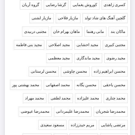
کسری زاهدی
کوروش یغمایی
گرشا رضایی
گروه آریان
گلچین آهنگ های شاد تولد
مازیار فلاحی
مازیار لشنی
ماکان بند
مانی رهنما
ماهان بهرام خان
مجتبی دربیدی
مجتبی کبیری
مجید اخشابی
مجید اصلاحی
مجید بنی فاطمه
مجید رضوی
مجید ماندگاری
مجید معظمی
محسن ابراهیم زاده
محسن چاوشی
محسن لرستانی
محسن یاحقی
محسن یگانه
محمد اصفهانی
محمد بهشتی پور
محمد چناری
محمد علیزاده
محمد لطفی
محمد مهراد
محمدرضا شجریان
محمدرضا علیمردانی
محمدرضا عیوضی
مرتضی پاشایی
مریم حیدرزاده
مسعود سعیدی