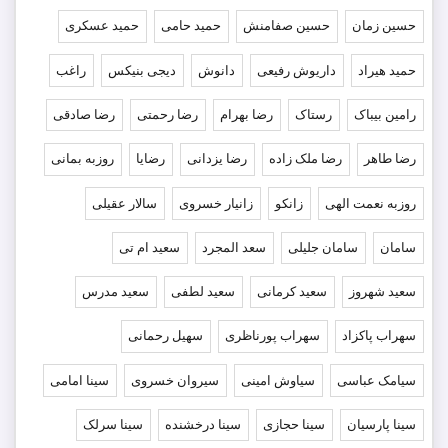
حسین زمان
حسین صفامنش
حمید حامی
حمید عسکری
حمید هیراد
داریوش رفیعی
دانوش
دیجی بنیکس
راغب
رامین بیباک
رستاک
رضا بهرام
رضا رحمتی
رضا صادقی
رضا طاهر
رضا ملک زاده
رضا یزدانی
رضایا
روزبه بمانى
روزبه نعمت الهی
زانکو
زانیار خسروی
سالار عقیلی
سامان
سامان جلیلی
سعد المجرد
سعید ام تی
سعید شهروز
سعید کرمانی
سعید لطفی
سعید مدرس
سهراب پاکزاد
سهراب پورناظری
سهیل رحمانی
سیامک عباسی
سیاوش امینی
سیروان خسروی
سینا امامی
سینا پارسیان
سینا حجازی
سینا درخشنده
سینا سرلک