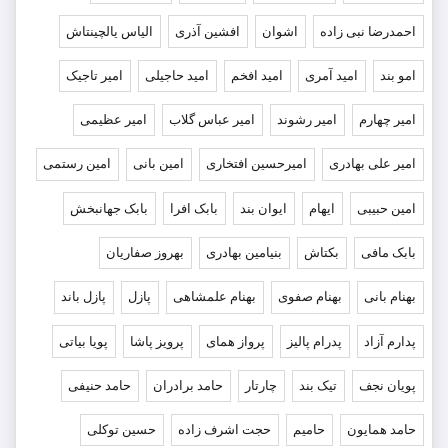
احمدرضا نبی زاده
اشوان
افشین آذری
الیاس یالچینتاش
امو بند
امید آمری
امید افخم
امید حاجیلی
امیر تاجیک
امیر چهارم
امیر رشوند
امیر عباس گلاب
امیر عظیمی
امیر علی بهادری
امیرحسین افتخاری
امین بانی
امین رستمی
امین حبیبی
ایهام
ایوان بند
بابک افرا
بابک جهانبخش
بابک مافی
بکتاش
بنیامین بهادری
بهروز صفاریان
بهنام بانی
بهنام صفوی
بهنام علمشاهی
پازل
پازل باند
پدارم آزاد
پدرام پالیز
پرواز همای
پرویز پاشا
پویا بیاتی
پویان نجف
تیک بند
چارتار
حامد برادران
حامد حنیفی
حامد همایون
حامیم
حجت اشرف زاده
حسین توکلی