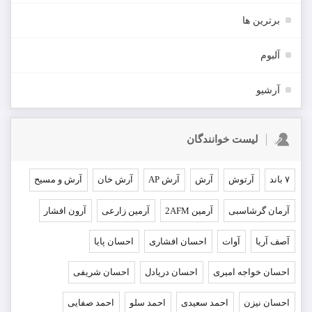
برترین ها
آلبوم
آرشیو
لیست خوانندگان
۷ باند
آرتوش
آرش
آرش AP
آرش خان
آرش و مسیح
آرمان گرشاسبی
آرمین 2AFM
آرمین زارعی
آرون افشار
آصف آریا
آوات
احسان افشاری
احسان پایا
احسان خواجه امیری
احسان دریادل
احسان شریفی
احسان نیزن
احمد سعیدی
احمد سلو
احمد صفایی