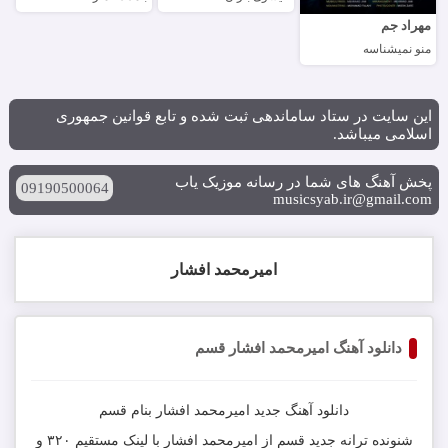
مهراد جم
منو نمیشناسه
این سایت در ستاد ساماندهی ثبت شده و تابع قوانین جمهوری
اسلامی میباشد.
پخش آهنگ های شما در رسانه موزیک یاب
09190500064
musicsyab.ir@gmail.com
امیرمحمد افشار
دانلود آهنگ امیرمحمد افشار قسم
دانلود آهنگ جدید
امیرمحمد افشار
بنام
قسم
شنونده ترانه جدید
قسم
از
امیرمحمد افشار
با لینک مستقیم ۳۲۰ و