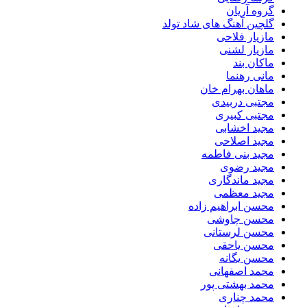
گروه آریان
گلچین آهنگ های شاد تولد
مازیار فلاحی
مازیار لشنی
ماکان بند
مانی رهنما
ماهان بهرام خان
مجتبی دربیدی
مجتبی کبیری
مجید اخشابی
مجید اصلاحی
مجید بنی فاطمه
مجید رضوی
مجید ماندگاری
مجید معظمی
محسن ابراهیم زاده
محسن چاوشی
محسن لرستانی
محسن یاحقی
محسن یگانه
محمد اصفهانی
محمد بهشتی پور
محمد چناری