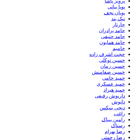
پرویز پاشا
پویا بیاتی
پویان نجف
تیک بند
چارتار
حامد برادران
حامد حنیفی
حامد همایون
حامیم
حجت اشرف زاده
حسین توکلی
حسین زمان
حسین صفامنش
حمید حامی
حمید عسکری
حمید هیراد
داریوش رفیعی
دانوش
دیجی بنیکس
راغب
رامین بیباک
رستاک
رضا بهرام
رضا رحمتی