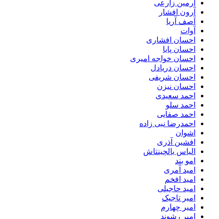
آرمین زارعی
آرون افشار
آصف آریا
آوات
احسان افشاری
احسان پایا
احسان خواجه امیری
احسان دریادل
احسان شریفی
احسان نیزن
احمد سعیدی
احمد سلو
احمد صفایی
احمدرضا نبی زاده
اشوان
افشین آذری
الیاس یالچینتاش
امو بند
امید آمری
امید افخم
امید حاجیلی
امیر تاجیک
امیر چهارم
امیر رشوند