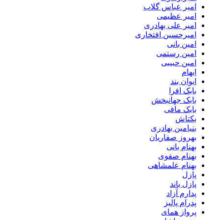
امیر عباس گلاب
امیر عظیمی
امیر علی بهادری
امیرحسین افتخاری
امین بانی
امین رستمی
امین حبیبی
ایهام
ایوان بند
بابک افرا
بابک جهانبخش
بابک مافی
بکتاش
بنیامین بهادری
بهروز صفاریان
بهنام بانی
بهنام صفوی
بهنام علمشاهی
پازل
پازل باند
پدارم آزاد
پدرام پالیز
پرواز همای