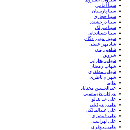
سینا امامی
سینا پارسیان
سینا حجازی
سینا درخشنده
سینا سرلک
سینا شعبانخانی
سهیل مهرزادگان
شادمهر عقیلی
شاهین بنان
شروین
شهاب بخارایی
شهاب رمضان
شهاب مظفری
شهرام ناظری
عالِم
عبدالحسین مختاباد
عرفان طهماسبی
علی خدابندلو
علی زندوکیلی
علی عبدالمالکی
علی قمصری
علی لهراسبی
علی منتظری