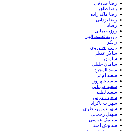
رضا صادقی
رضا طاهر
رضا ملک زاده
رضا یزدانی
رضایا
روزبه بمانى
روزبه نعمت الهی
زانکو
زانیار خسروی
سالار عقیلی
سامان
سامان جلیلی
سعد المجرد
سعید ام تی
سعید شهروز
سعید کرمانی
سعید لطفی
سعید مدرس
سهراب پاکزاد
سهراب پورناظری
سهیل رحمانی
سیامک عباسی
سیاوش امینی
سیروان خسروی