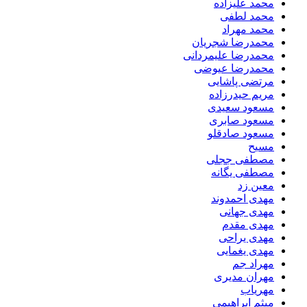
محمد علیزاده
محمد لطفی
محمد مهراد
محمدرضا شجریان
محمدرضا علیمردانی
محمدرضا عیوضی
مرتضی پاشایی
مریم حیدرزاده
مسعود سعیدی
مسعود صابری
مسعود صادقلو
مسیح
مصطفی ججلی
مصطفی یگانه
معین زد
مهدی احمدوند
مهدی جهانی
مهدی مقدم
مهدی یراحی
مهدی یغمایی
مهراد جم
مهران مدیری
مهریاب
میثم ابراهیمی