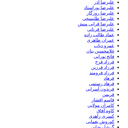
علیرضا آذر
علیرضا پوراستاد
علیرضا روزگار
علیرضا طلیسچی
علیرضا قرایی منش
علیرضا قربانی
عماد طالب زاده
عمران طاهری
عمرو دیاب
غلامحسین بنان
فاتح نورایی
فرزاد فرخ
فرزاد فرزین
فرزاد فرومند
فرهاد
فرهاد رستمی
فریدون آسرایی
فریمن
قاسم افشار
کامران مولایی
کاوه آفاق
کسری زاهدی
کوروش یغمایی
گرشا رضایی