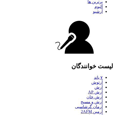
برترین ها
آلبوم
آرشیو
لیست خوانندگان
۷ باند
آرتوش
آرش
آرش AP
آرش خان
آرش و مسیح
آرمان گرشاسبی
آرمین 2AFM