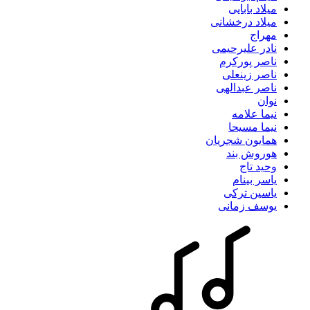
میلاد بابایی
میلاد درخشانی
مهراج
نادر علیرحیمی
ناصر پورکرم
ناصر زینعلی
ناصر عبدالهی
نوان
نیما علامه
نیما مسیحا
همایون شجریان
هوروش بند
وحید تاج
یاسر بینام
یاسین ترکی
یوسف زمانی