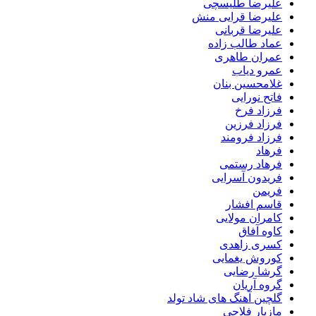
علیرضا طلیسچی
علیرضا قرایی منش
علیرضا قربانی
عماد طالب زاده
عمران طاهری
عمرو دیاب
غلامحسین بنان
فاتح نورایی
فرزاد فرخ
فرزاد فرزین
فرزاد فرومند
فرهاد
فرهاد رستمی
فریدون آسرایی
فریمن
قاسم افشار
کامران مولایی
کاوه آفاق
کسری زاهدی
کوروش یغمایی
گرشا رضایی
گروه آریان
گلچین آهنگ های شاد تولد
مازیار فلاحی