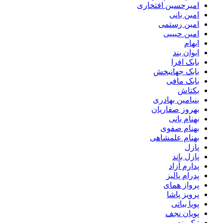
امیرحسین افتخاری
امین بانی
امین رستمی
امین حبیبی
ایهام
ایوان بند
بابک افرا
بابک جهانبخش
بابک مافی
بکتاش
بنیامین بهادری
بهروز صفاریان
بهنام بانی
بهنام صفوی
بهنام علمشاهی
پازل
پازل باند
پدارم آزاد
پدرام پالیز
پرواز همای
پرویز پاشا
پویا بیاتی
پویان نجف
تیک بند