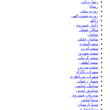
رضا یزدانی
رضایا
روزبه بمانى
روزبه نعمت الهی
زانکو
زانیار خسروی
سالار عقیلی
سامان
سامان جلیلی
سعد المجرد
سعید ام تی
سعید شهروز
سعید کرمانی
سعید لطفی
سعید مدرس
سهراب پاکزاد
سهراب پورناظری
سهیل رحمانی
سیامک عباسی
سیاوش امینی
سیروان خسروی
سینا امامی
سینا پارسیان
سینا حجازی