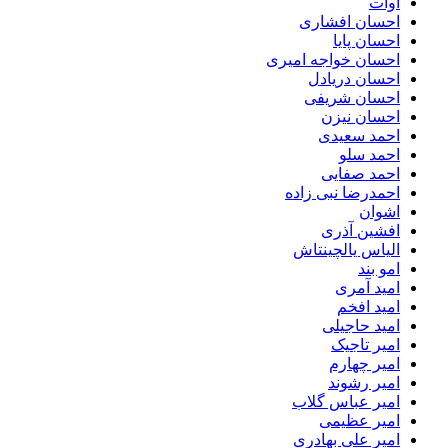
آوات
احسان افشاری
احسان پایا
احسان خواجه امیری
احسان دریادل
احسان شریفی
احسان نیزن
احمد سعیدی
احمد سلو
احمد صفایی
احمدرضا نبی زاده
اشوان
افشین آذری
الیاس یالچینتاش
امو بند
امید آمری
امید افخم
امید حاجیلی
امیر تاجیک
امیر چهارم
امیر رشوند
امیر عباس گلاب
امیر عظیمی
امیر علی بهادری