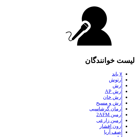
لیست خوانندگان
۷ باند
آرتوش
آرش
آرش AP
آرش خان
آرش و مسیح
آرمان گرشاسبی
آرمین 2AFM
آرمین زارعی
آرون افشار
آصف آریا