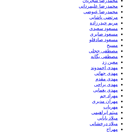
محمدرضا شجریان
محمدرضا علیمردانی
محمدرضا عیوضی
مرتضی پاشایی
مریم حیدرزاده
مسعود سعیدی
مسعود صابری
مسعود صادقلو
مسیح
مصطفی ججلی
مصطفی یگانه
معین زد
مهدی احمدوند
مهدی جهانی
مهدی مقدم
مهدی یراحی
مهدی یغمایی
مهراد جم
مهران مدیری
مهریاب
میثم ابراهیمی
میلاد بابایی
میلاد درخشانی
مهراج