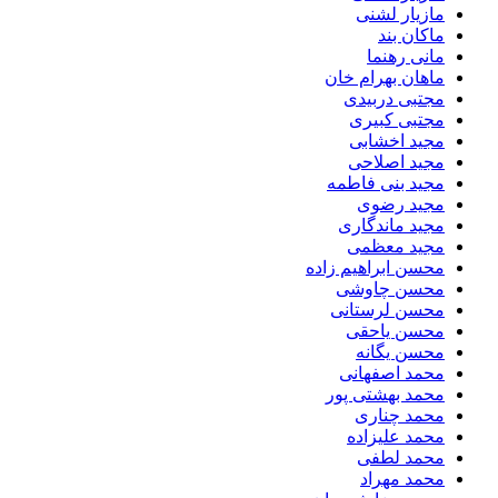
مازیار لشنی
ماکان بند
مانی رهنما
ماهان بهرام خان
مجتبی دربیدی
مجتبی کبیری
مجید اخشابی
مجید اصلاحی
مجید بنی فاطمه
مجید رضوی
مجید ماندگاری
مجید معظمی
محسن ابراهیم زاده
محسن چاوشی
محسن لرستانی
محسن یاحقی
محسن یگانه
محمد اصفهانی
محمد بهشتی پور
محمد چناری
محمد علیزاده
محمد لطفی
محمد مهراد