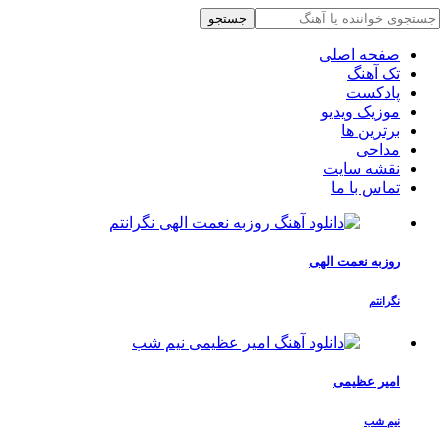
جستجو
صفحه اصلی
تک آهنگ
پادکست
موزیک ویدیو
برترین ها
مداحی
نقشه سایت
تماس با ما
روزبه نعمت الهی
نگرانتم
امیر عظیمی
نیم شب