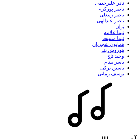
نادر علیرحیمی
ناصر پورکرم
ناصر زینعلی
ناصر عبدالهی
نوان
نیما علامه
نیما مسیحا
همایون شجریان
هوروش بند
وحید تاج
یاسر بینام
یاسین ترکی
یوسف زمانی