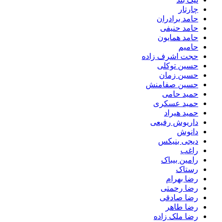
چارتار
حامد برادران
حامد حنیفی
حامد همایون
حامیم
حجت اشرف زاده
حسین توکلی
حسین زمان
حسین صفامنش
حمید حامی
حمید عسکری
حمید هیراد
داریوش رفیعی
دانوش
دیجی بنیکس
راغب
رامین بیباک
رستاک
رضا بهرام
رضا رحمتی
رضا صادقی
رضا طاهر
رضا ملک زاده