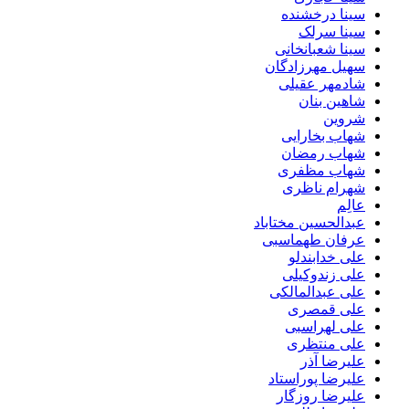
سینا درخشنده
سینا سرلک
سینا شعبانخانی
سهیل مهرزادگان
شادمهر عقیلی
شاهین بنان
شروین
شهاب بخارایی
شهاب رمضان
شهاب مظفری
شهرام ناظری
عالِم
عبدالحسین مختاباد
عرفان طهماسبی
علی خدابندلو
علی زندوکیلی
علی عبدالمالکی
علی قمصری
علی لهراسبی
علی منتظری
علیرضا آذر
علیرضا پوراستاد
علیرضا روزگار