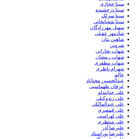
سینا حجازی
سینا درخشنده
سینا سرلک
سینا شعبانخانی
سهیل مهرزادگان
شادمهر عقیلی
شاهین بنان
شروین
شهاب بخارایی
شهاب رمضان
شهاب مظفری
شهرام ناظری
عالِم
عبدالحسین مختاباد
عرفان طهماسبی
علی خدابندلو
علی زندوکیلی
علی عبدالمالکی
علی قمصری
علی لهراسبی
علی منتظری
علیرضا آذر
علیرضا پوراستاد