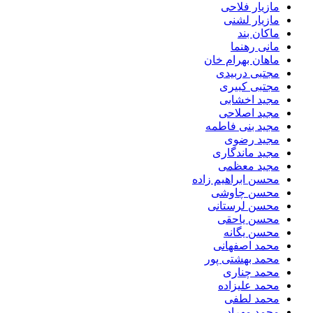
مازیار فلاحی
مازیار لشنی
ماکان بند
مانی رهنما
ماهان بهرام خان
مجتبی دربیدی
مجتبی کبیری
مجید اخشابی
مجید اصلاحی
مجید بنی فاطمه
مجید رضوی
مجید ماندگاری
مجید معظمی
محسن ابراهیم زاده
محسن چاوشی
محسن لرستانی
محسن یاحقی
محسن یگانه
محمد اصفهانی
محمد بهشتی پور
محمد چناری
محمد علیزاده
محمد لطفی
محمد مهراد