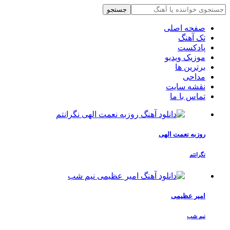
جستجو
صفحه اصلی
تک آهنگ
پادکست
موزیک ویدیو
برترین ها
مداحی
نقشه سایت
تماس با ما
روزبه نعمت الهی
نگرانتم
امیر عظیمی
نیم شب