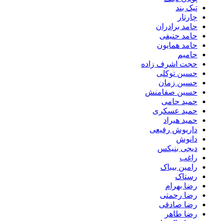
تیک بند
چارتار
حامد برادران
حامد حنیفی
حامد همایون
حامیم
حجت اشرف زاده
حسین توکلی
حسین زمان
حسین صفامنش
حمید حامی
حمید عسکری
حمید هیراد
داریوش رفیعی
دانوش
دیجی بنیکس
راغب
رامین بیباک
رستاک
رضا بهرام
رضا رحمتی
رضا صادقی
رضا طاهر