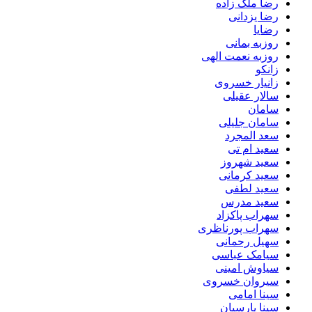
رضا ملک زاده
رضا یزدانی
رضایا
روزبه بمانى
روزبه نعمت الهی
زانکو
زانیار خسروی
سالار عقیلی
سامان
سامان جلیلی
سعد المجرد
سعید ام تی
سعید شهروز
سعید کرمانی
سعید لطفی
سعید مدرس
سهراب پاکزاد
سهراب پورناظری
سهیل رحمانی
سیامک عباسی
سیاوش امینی
سیروان خسروی
سینا امامی
سینا پارسیان