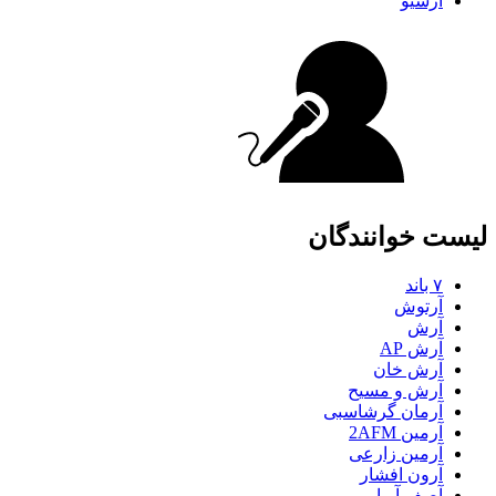
آرشیو
لیست خوانندگان
۷ باند
آرتوش
آرش
آرش AP
آرش خان
آرش و مسیح
آرمان گرشاسبی
آرمین 2AFM
آرمین زارعی
آرون افشار
آصف آریا