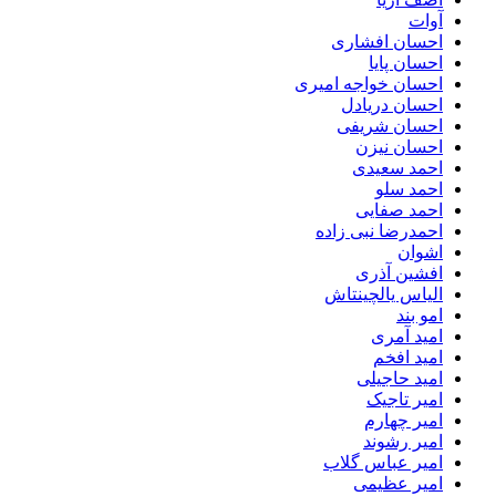
آوات
احسان افشاری
احسان پایا
احسان خواجه امیری
احسان دریادل
احسان شریفی
احسان نیزن
احمد سعیدی
احمد سلو
احمد صفایی
احمدرضا نبی زاده
اشوان
افشین آذری
الیاس یالچینتاش
امو بند
امید آمری
امید افخم
امید حاجیلی
امیر تاجیک
امیر چهارم
امیر رشوند
امیر عباس گلاب
امیر عظیمی