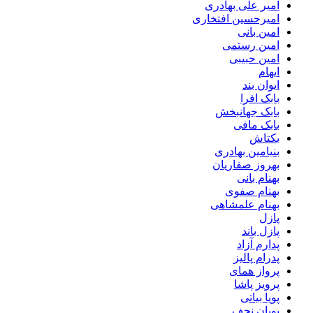
امیر علی بهادری
امیرحسین افتخاری
امین بانی
امین رستمی
امین حبیبی
ایهام
ایوان بند
بابک افرا
بابک جهانبخش
بابک مافی
بکتاش
بنیامین بهادری
بهروز صفاریان
بهنام بانی
بهنام صفوی
بهنام علمشاهی
پازل
پازل باند
پدارم آزاد
پدرام پالیز
پرواز همای
پرویز پاشا
پویا بیاتی
پویان نجف