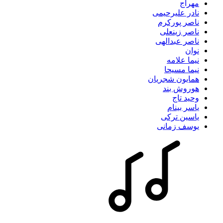
مهراج
نادر علیرحیمی
ناصر پورکرم
ناصر زینعلی
ناصر عبدالهی
نوان
نیما علامه
نیما مسیحا
همایون شجریان
هوروش بند
وحید تاج
یاسر بینام
یاسین ترکی
یوسف زمانی