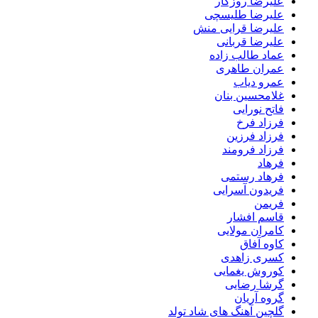
علیرضا روزگار
علیرضا طلیسچی
علیرضا قرایی منش
علیرضا قربانی
عماد طالب زاده
عمران طاهری
عمرو دیاب
غلامحسین بنان
فاتح نورایی
فرزاد فرخ
فرزاد فرزین
فرزاد فرومند
فرهاد
فرهاد رستمی
فریدون آسرایی
فریمن
قاسم افشار
کامران مولایی
کاوه آفاق
کسری زاهدی
کوروش یغمایی
گرشا رضایی
گروه آریان
گلچین آهنگ های شاد تولد