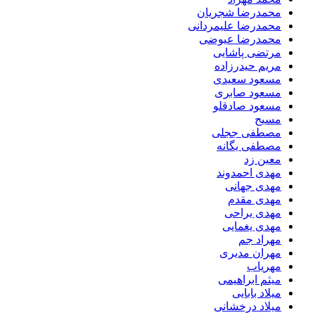
محمدرضا شجریان
محمدرضا علیمردانی
محمدرضا عیوضی
مرتضی پاشایی
مریم حیدرزاده
مسعود سعیدی
مسعود صابری
مسعود صادقلو
مسیح
مصطفی ججلی
مصطفی یگانه
معین زد
مهدی احمدوند
مهدی جهانی
مهدی مقدم
مهدی یراحی
مهدی یغمایی
مهراد جم
مهران مدیری
مهریاب
میثم ابراهیمی
میلاد بابایی
میلاد درخشانی